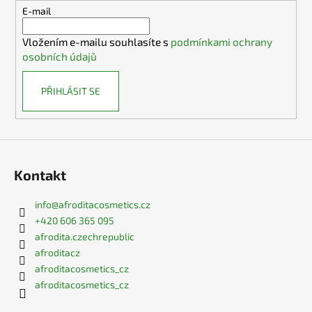
č
t
E-mail
u
í
j
Vložením e-mailu souhlasíte s
podmínkami ochrany
e
osobních údajů
m
e
PŘIHLÁSIT SE
Kontakt
info
@
afroditacosmetics.cz
+420 606 365 095
afrodita.czechrepublic
afroditacz
afroditacosmetics_cz
afroditacosmetics_cz