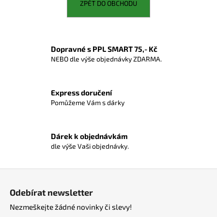
ZPĚT DO OBCHODU
a
j
í
t
Dopravné s PPL SMART 75,- Kč
NEBO dle výše objednávky ZDARMA.
?
Express doručení
Pomůžeme Vám s dárky
HLEDAT
Dárek k objednávkám
dle výše Vaši objednávky.
D
o
Z
p
á
o
Odebírat newsletter
r
p
Nezmeškejte žádné novinky či slevy!
u
a