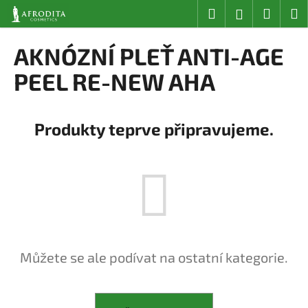
K
Přejít
Hledat
Nákup
M
Přihlášení
na
o
obsah
Zpět
Zpět
košík
š
AKNÓZNÍ PLEŤ ANTI-AGE
í
C
PEEL RE-NEW AHA
k
o
p
Produkty teprve připravujeme.
o
t
ř
e
b
u
j
e
Můžete se ale podívat na ostatní kategorie.
t
e
n