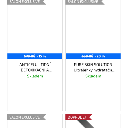
SALON EXCLUSIVE
SALON EXCLUSIVE
570 KČ
–15 %
650 KČ
–20 %
ANTICELULITIDNÍ
PURE SKIN SOLUTION
DETOXIKAČNÍ A
Ultralehký hydratační
ZEŠTÍHLUJÍCÍ GEL S
krém - emulze
Skladem
Skladem
CHLADIVÝM ÚČINKEM
484,50 Kč
520 Kč
Měrná
3,23 Kč / 1 ml
cena:
DO KOŠÍKU
DO KOŠÍKU
SALON EXCLUSIVE
DOPRODEJ