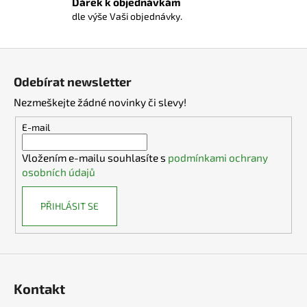
Dárek k objednávkám
ý
dle výše Vaši objednávky.
p
i
Z
s
u
á
Odebírat newsletter
p
Nezmeškejte žádné novinky či slevy!
a
t
E-mail
í
Vložením e-mailu souhlasíte s
podmínkami ochrany
osobních údajů
PŘIHLÁSIT SE
Kontakt