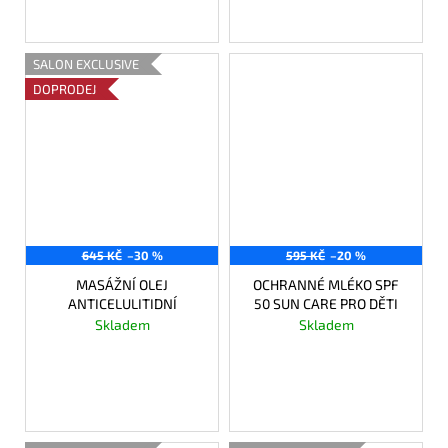
DO KOŠÍKU
SALON EXCLUSIVE
DOPRODEJ
645 KČ
–30 %
595 KČ
–20 %
MASÁŽNÍ OLEJ
OCHRANNÉ MLÉKO SPF
ANTICELULITIDNÍ
50 SUN CARE PRO DĚTI
Skladem
Skladem
451,50 Kč
476 Kč
DO KOŠÍKU
DO KOŠÍKU