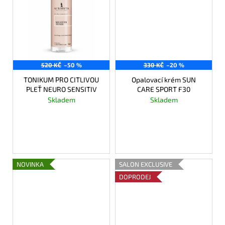
č
u
j
e
m
e
520 KČ
–50 %
330 KČ
–20 %
TONIKUM PRO CITLIVOU
Opalovací krém SUN
PLEŤ NEURO SENSITIV
CARE SPORT F30
Skladem
Skladem
260 Kč
264 Kč
DO KOŠÍKU
DO KOŠÍKU
NOVINKA
SALON EXCLUSIVE
DOPRODEJ