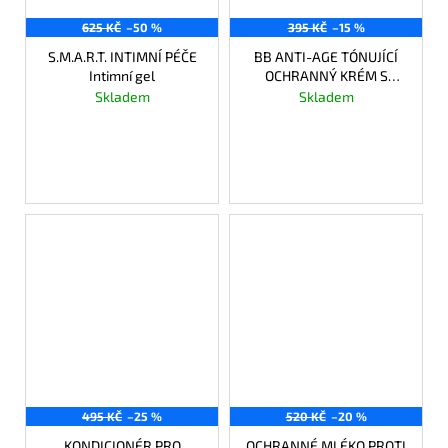
625 KČ
–50 %
395 KČ
–15 %
S.M.A.R.T. INTIMNÍ PÉČE
BB ANTI-AGE TÓNUJÍCÍ
Intimní gel
OCHRANNÝ KRÉM S
SPF30
Skladem
Skladem
312,50 Kč
335,75 Kč
DO KOŠÍKU
DO KOŠÍKU
495 KČ
–25 %
520 KČ
–20 %
KONDICIONÉR PRO
OCHRANNÉ MLÉKO PROTI