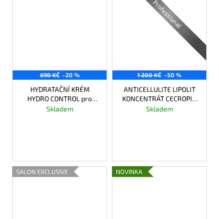
Professional
690 KČ
–20 %
1 200 KČ
–50 %
HYDRATAČNÍ KRÉM
ANTICELLULITE LIPOLIT
HYDRO CONTROL pro
KONCENTRÁT CECROPIA
normální a smíšenou pleť
GEL
Skladem
Skladem
552 Kč
600 Kč
DO KOŠÍKU
DO KOŠÍKU
SALON EXCLUSIVE
NOVINKA