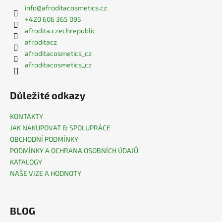
info
@
afroditacosmetics.cz
+420 606 365 095
afrodita.czechrepublic
afroditacz
afroditacosmetics_cz
afroditacosmetics_cz
Důležité odkazy
KONTAKTY
JAK NAKUPOVAT & SPOLUPRÁCE
OBCHODNÍ PODMÍNKY
PODMÍNKY A OCHRANA OSOBNÍCH ÚDAJŮ
KATALOGY
NAŠE VIZE A HODNOTY
BLOG