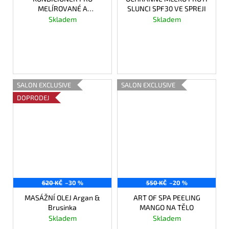
MELÍROVANÉ A
SLUNCI SPF30 VE SPREJI
ODBARVENÉ VALSY
Skladem
Skladem
371 Kč
416 Kč
DO KOŠÍKU
DO KOŠÍKU
SALON EXCLUSIVE
SALON EXCLUSIVE
DOPRODEJ
620 KČ
–30 %
550 KČ
–20 %
MASÁŽNÍ OLEJ Argan &
ART OF SPA PEELING
Brusinka
MANGO NA TĚLO
Skladem
Skladem
434 Kč
440 Kč