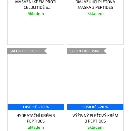
MASÁŽNÍ KRÉM PROTI
OMLAZUJÍCÍ PLEŤOVÁ
CELULITIDĚ S
MASKA 3 PEPTIDES
DRENÁŽNÍM ÚČINKEM
Skladem
Skladem
792 Kč
792 Kč
DO KOŠÍKU
DO KOŠÍKU
SALON EXCLUSIVE
SALON EXCLUSIVE
1 050 KČ
–20 %
1 050 KČ
–20 %
HYDRATAČNÍ KRÉM 3
VÝŽIVNÝ PLEŤOVÝ KRÉM
PEPTIDES
3 PEPTIDES
Skladem
Skladem