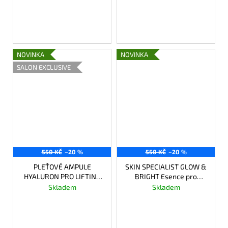
DO KOŠÍKU
DO KOŠÍKU
NOVINKA
NOVINKA
SALON EXCLUSIVE
550 KČ
–20 %
550 KČ
–20 %
PLEŤOVÉ AMPULE
SKIN SPECIALIST GLOW &
HYALURON PRO LIFTING
BRIGHT Esence pro
A HYDRATACI PLETI
zářivou pleť a bezchybně
Skladem
Skladem
sjednocený tón pleti
440 Kč
440 Kč
Měrná
88 Kč / 1 ks
cena:
DO KOŠÍKU