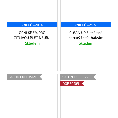
770 KČ
–20 %
890 KČ
–25 %
OČNÍ KRÉM PRO
CLEAN UP Extrémně
CITLIVOU PLEŤ NEURO
bohatý čistící balzám
SENSITIVE
Skladem
Skladem
616 Kč
667,50 Kč
DO KOŠÍKU
DO KOŠÍKU
SALON EXCLUSIVE
SALON EXCLUSIVE
DOPRODEJ