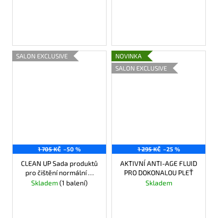
840 Kč
840 Kč
DO KOŠÍKU
DO KOŠÍKU
SALON EXCLUSIVE
NOVINKA
SALON EXCLUSIVE
1 705 KČ
–50 %
1 295 KČ
–25 %
CLEAN UP Sada produktů
AKTIVNÍ ANTI-AGE FLUID
pro čištění normální &
PRO DOKONALOU PLEŤ
suché pleti
Skladem
(1 balení)
Skladem
852,30 Kč
971 Kč
Měrná
213,08 Kč / 1 ks
cena:
DO KOŠÍKU