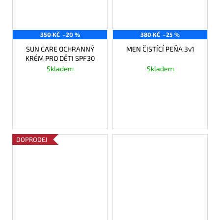
350 KČ
–20 %
380 KČ
–25 %
SUN CARE OCHRANNÝ
MEN ČISTÍCÍ PEŇA 3v1
KRÉM PRO DĚTI SPF30
Skladem
Skladem
280 Kč
285 Kč
Měrná
280 Kč / 100 ml
cena:
DO KOŠÍKU
DO KOŠÍKU
DOPRODEJ