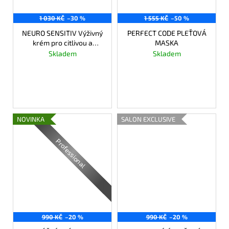
1 030 KČ
–30 %
1 555 KČ
–50 %
NEURO SENSITIV Výživný
PERFECT CODE PLEŤOVÁ
krém pro citlivou a
MASKA
atopickou pokožku
Skladem
Skladem
721 Kč
777,50 Kč
DO KOŠÍKU
DO KOŠÍKU
NOVINKA
SALON EXCLUSIVE
Professional
990 KČ
–20 %
990 KČ
–20 %