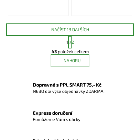
DO KOŠÍKU
NAČÍST 13 DALŠÍCH
S
1
2
t
O
r
43
položek celkem
v
á
NAHORU
l
n
k
á
o
d
v
a
Dopravné s PPL SMART 75,- Kč
á
c
n
NEBO dle výše objednávky ZDARMA.
í
í
p
r
Express doručení
v
Pomůžeme Vám s dárky
k
y
v