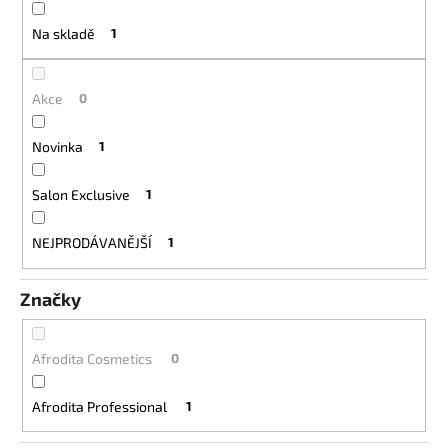
ů
a
Na skladě
1
j
í
t
Akce
0
?
Novinka
1
Salon Exclusive
1
HLEDAT
NEJPRODÁVANĚJŠÍ
1
Značky
D
o
Afrodita Cosmetics
0
p
o
r
Afrodita Professional
1
u