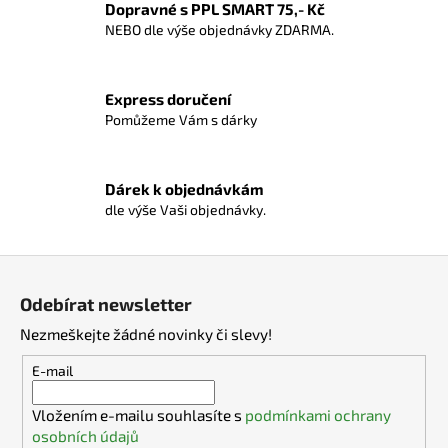
Dopravné s PPL SMART 75,- Kč
á
NEBO dle výše objednávky ZDARMA.
d
a
c
Express doručení
í
Pomůžeme Vám s dárky
p
r
v
Dárek k objednávkám
k
dle výše Vaši objednávky.
y
v
ý
Z
p
á
i
Odebírat newsletter
p
s
Nezmeškejte žádné novinky či slevy!
a
u
t
E-mail
í
Vložením e-mailu souhlasíte s
podmínkami ochrany
osobních údajů