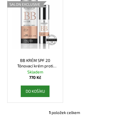
ý
SALON EXCLUSIVE
p
i
s
p
r
o
d
BB KRÉM SPF 20
u
Tónovací krém proti
k
stárnutí SPF 2.0
Skladem
t
770 Kč
ů
DO KOŠÍKU
1
položek celkem
O
v
l