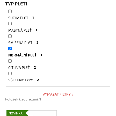
č
TYP PLETI
u
j
e
SUCHÁ PLEŤ
1
m
e
MASTNÁ PLEŤ
1
SMÍŠENÁ PLEŤ
2
NORMÁLNÍ PLEŤ
1
CITLIVÁ PLEŤ
2
VŠECHNY TYPY
2
VYMAZAT FILTRY
Položek k zobrazení:
1
V
NOVINKA