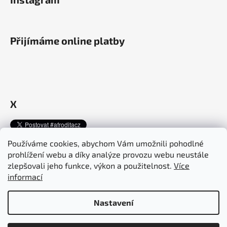
Přijímáme online platby
X
Používáme cookies, abychom Vám umožnili pohodlné
prohlížení webu a díky analýze provozu webu neustále
Afroditacosmetics.cz
afroditacosmetics.sk
zlepšovali jeho funkce, výkon a použitelnost.
Více
informací
Nastavení
Vytvořil Shoptet
Copyright 2026
Afrodita Cosmetics
. Všechna práva vyhrazena.