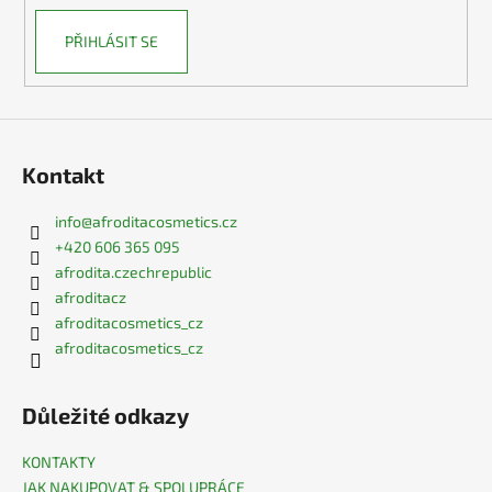
PŘIHLÁSIT SE
Kontakt
info
@
afroditacosmetics.cz
+420 606 365 095
afrodita.czechrepublic
afroditacz
afroditacosmetics_cz
afroditacosmetics_cz
Důležité odkazy
KONTAKTY
JAK NAKUPOVAT & SPOLUPRÁCE