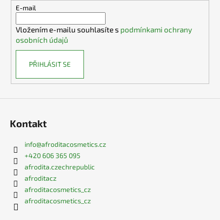
č
t
E-mail
u
í
j
Vložením e-mailu souhlasíte s
podmínkami ochrany
e
osobních údajů
m
e
PŘIHLÁSIT SE
Kontakt
info
@
afroditacosmetics.cz
+420 606 365 095
afrodita.czechrepublic
afroditacz
afroditacosmetics_cz
afroditacosmetics_cz