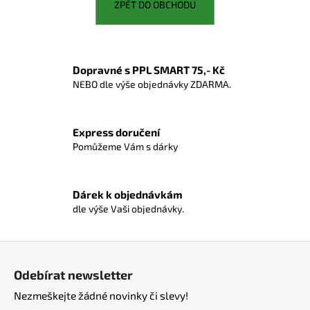
ZPĚT DO OBCHODU
a
j
í
t
Dopravné s PPL SMART 75,- Kč
NEBO dle výše objednávky ZDARMA.
?
Express doručení
Pomůžeme Vám s dárky
HLEDAT
Dárek k objednávkám
dle výše Vaši objednávky.
D
o
Z
p
á
o
Odebírat newsletter
r
p
Nezmeškejte žádné novinky či slevy!
u
a