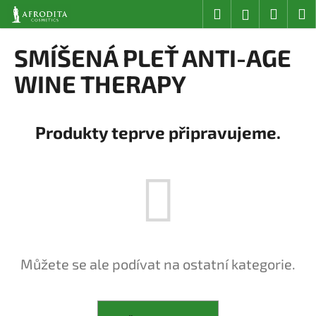
K
Přejít
Hledat
Nákup
M
Přihlášení
na
o
obsah
Zpět
Zpět
košík
š
SMÍŠENÁ PLEŤ ANTI-AGE
í
C
WINE THERAPY
k
o
p
Produkty teprve připravujeme.
o
t
ř
e
b
u
j
e
Můžete se ale podívat na ostatní kategorie.
t
e
n