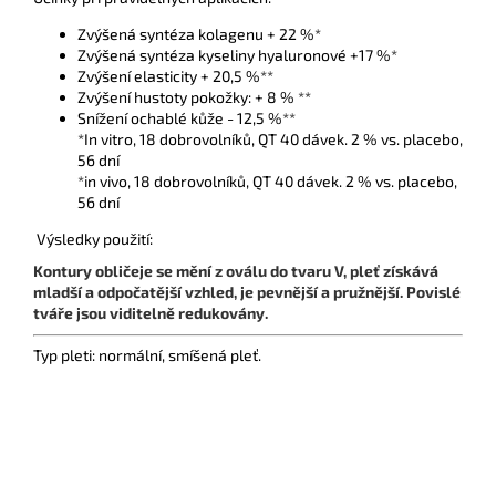
Zvýšená syntéza kolagenu + 22 %*
Zvýšená syntéza kyseliny hyaluronové +17 %*
Zvýšení elasticity + 20,5 %**
Zvýšení hustoty pokožky: + 8 % **
Snížení ochablé kůže - 12,5 %**
*In vitro, 18 dobrovolníků, QT 40 dávek. 2 % vs. placebo,
56 dní
*in vivo, 18 dobrovolníků, QT 40 dávek. 2 % vs. placebo,
56 dní
Výsledky použití:
Kontury obličeje se mění z oválu do tvaru V, pleť získává
mladší a odpočatější vzhled, je pevnější a pružnější. Povislé
tváře jsou viditelně redukovány.
Typ pleti: normální, smíšená pleť.