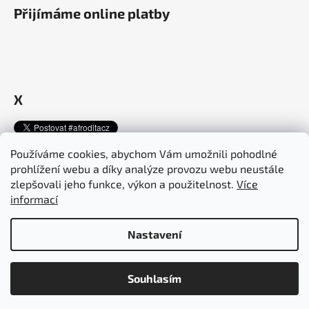
Přijímáme online platby
X
Používáme cookies, abychom Vám umožnili pohodlné
prohlížení webu a díky analýze provozu webu neustále
Afroditacosmetics.cz
afroditacosmetics.sk
zlepšovali jeho funkce, výkon a použitelnost.
Více
informací
Nastavení
Vytvořil Shoptet
Copyright 2026
Afrodita Cosmetics
. Všechna práva vyhrazena.
PRO MOŽNOST SPOLUPRÁCE A NÁKUPU PRODUKTŮ PRO SALÓN JE
Souhlasím
Upravit nastavení cookies
NUTNÁ REGISTRACE S IČ. PROSÍM KONTAKTUJE NÁS!