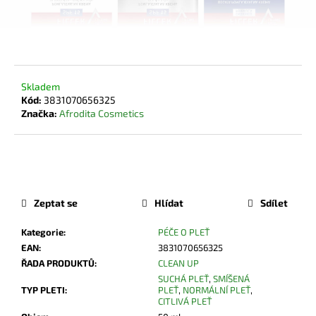
Skladem
Kód:
3831070656325
Značka:
Afrodita Cosmetics
620 Kč
DO KOŠÍKU
Měrná
cena:
Zeptat se
Hlídat
Sdílet
Kategorie
:
PÉČE O PLEŤ
EAN
:
3831070656325
ŘADA PRODUKTŮ
:
CLEAN UP
SUCHÁ PLEŤ
,
SMÍŠENÁ
TYP PLETI
:
PLEŤ
,
NORMÁLNÍ PLEŤ
,
CITLIVÁ PLEŤ