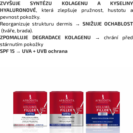
č
ZVYŠUJE SYNTÉZU KOLAGENU A KYSELINY
u
HYALURONOVÉ
, která zlepšuje pružnost, hustotu a
j
pevnost pokožky.
e
Reorganizuje strukturu dermis →
SNIŽUJE OCHABLOS
m
(tváře, brada).
e
ZPOMALUJE DEGRADACE KOLAGENU
→ chrání pře
stárnutím pokožky
SPF 15 → UVA + UVB ochrana