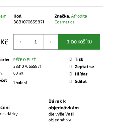
dem
Kód:
Značka:
Afrodita
3831070655871
Cosmetics
 Kč
DO KOŠÍKU
á
Tisk
orie
:
PÉČE O PLEŤ
3831070655871
Zeptat se
m
:
60 ml
Hlídat
čet
Sdílet
1 balení
Dárek k
čení
objednávkám
 s dárky
dle výše Vaši
objednávky.