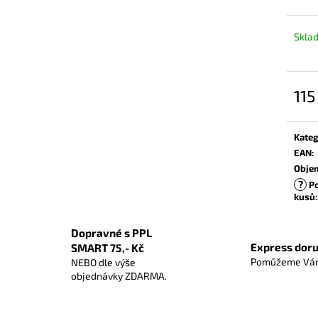
Skla
115
Měrn
cena:
Kateg
EAN
:
Obje
?
Po
kusů
:
Dopravné s PPL
Express doru
SMART 75,- Kč
Pomůžeme Vám
NEBO dle výše
objednávky ZDARMA.