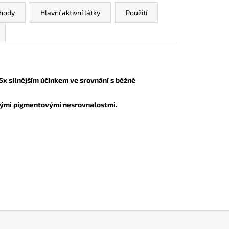
ýhody
Hlavní aktivní látky
Použití
5x silnějším účinkem ve srovnání s běžně
znými pigmentovými nesrovnalostmi.