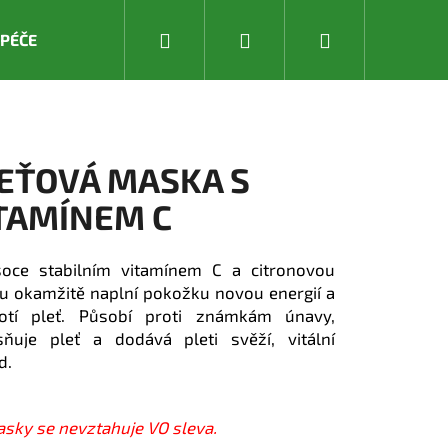
Hledat
Přihlášení
Nákupní
 PÉČE
DĚTSKÁ PÉČE
PRODUKTY LETNÍ PÉČE & OCHR
košík
EŤOVÁ MASKA S
TAMÍNEM C
soce stabilním vitamínem C a citronovou
u okamžitě naplní pokožku novou energií a
notí pleť. Působí proti známkám únavy,
sňuje pleť a dodává pleti svěží, vitální
d.
sky se nevztahuje VO sleva.