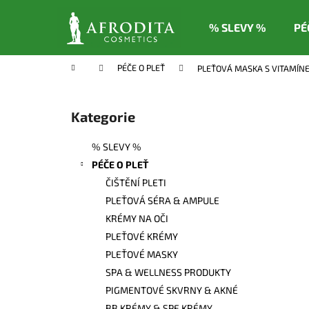
K
Přejít
na
o
% SLEVY %
PÉ
obsah
Zpět
Zpět
š
do
do
í
Domů
PÉČE O PLEŤ
PLEŤOVÁ MASKA S VITAMÍN
k
obchodu
obchodu
P
o
Kategorie
Přeskočit
s
kategorie
t
% SLEVY %
r
PÉČE O PLEŤ
a
ČIŠTĚNÍ PLETI
n
PLEŤOVÁ SÉRA & AMPULE
n
KRÉMY NA OČI
í
PLEŤOVÉ KRÉMY
p
PLEŤOVÉ MASKY
a
SPA & WELLNESS PRODUKTY
n
PIGMENTOVÉ SKVRNY & AKNÉ
e
BB KRÉMY & SPF KRÉMY