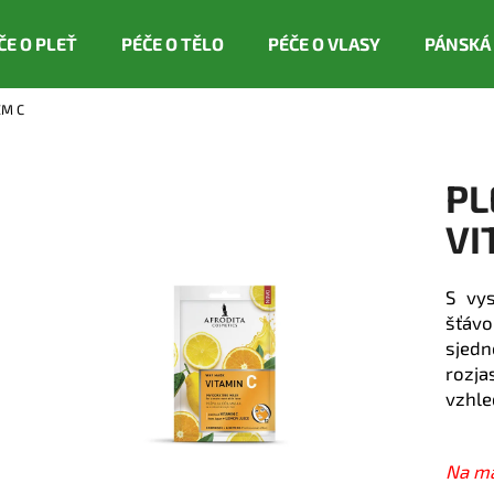
ČE O PLEŤ
PÉČE O TĚLO
PÉČE O VLASY
PÁNSKÁ
EM C
Co potřebujete najít?
PL
HLEDAT
VI
S vy
Doporučujeme
šťávo
sjed
rozja
vzhle
Na ma