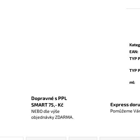
1 2
Měrn
cena:
Kateg
EAN
:
TYP 
TYP 
ml
:
Dopravné s PPL
Express doru
SMART 75,- Kč
Pomůžeme Vám
NEBO dle výše
objednávky ZDARMA.