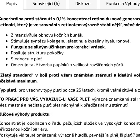
Popis
Související (6)
Diskuze
Funkce a Výhody
Superhrdina proti stárnutí s 0,1% koncentrací retinoidu nové genera
retinoid, který je ve srovnání s retinolem výrazně stabilnější, méně
Zintenzivňuje obnovu kožních buněk.
Stimuluje syntézu kolagenu, elastinu a kyseliny hyaluronové.
Funguje se silným účinkem pro korekci vrásek.
Posiluje strukturu pokožky.
Sjednocuje pleť
Omezuje také tvorbu pupínků a velikost rozšířených pórů.
„Zlatý standard“ v boji proti všem známkám stárnutí a ideální vo
očekává maximum.
Typ pleti:
pro všechny typy pleti po cca 25 letech, kromě velmi citlivé a 
TO PRAVÉ PRO VÁS, VYKAZUJE-LI VAŠE PLEŤ:
výrazné známkami stárnu
pleť; mastná a nečistá pleť; pleť náchylná k předčasnému stárnutí.
Klíčové výhody produktu:
Koncentrát je obohacen o řadu pečujících složek ve vysokých koncentra
přirozenou kožní bariéru.
Poskytuje viditelně omlazené: výrazně hladší, pevnější a plnější pleť ("ba