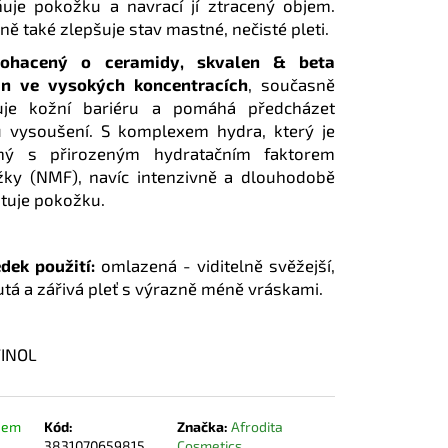
uje pokožku a navrací jí ztracený objem.
ně také zlepšuje stav mastné, nečisté pleti.
ohacený o ceramidy, skvalen & beta
an ve vysokých koncentracích
, současně
luje kožní bariéru a pomáhá předcházet
u vysoušení. S komplexem hydra, který je
ný s přirozeným hydratačním faktorem
ky (NMF), navíc intenzivně a dlouhodobě
tuje pokožku.
dek použití:
omlazená - viditelně svěžejší,
tá a zářivá pleť s výrazně méně vráskami.
dem
Kód:
Značka:
Afrodita
3831070659815
Cosmetics