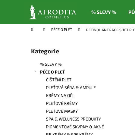
K
Přejít
na
o
% SLEVY %
PÉ
obsah
Zpět
Zpět
š
do
do
í
Domů
PÉČE O PLEŤ
RETINOL ANTI-AGE SHOT P
k
obchodu
obchodu
P
o
Kategorie
Přeskočit
s
kategorie
t
% SLEVY %
r
PÉČE O PLEŤ
a
ČIŠTĚNÍ PLETI
n
PLEŤOVÁ SÉRA & AMPULE
n
KRÉMY NA OČI
í
PLEŤOVÉ KRÉMY
p
PLEŤOVÉ MASKY
a
SPA & WELLNESS PRODUKTY
n
PIGMENTOVÉ SKVRNY & AKNÉ
e
BB KRÉMY & SPF KRÉMY