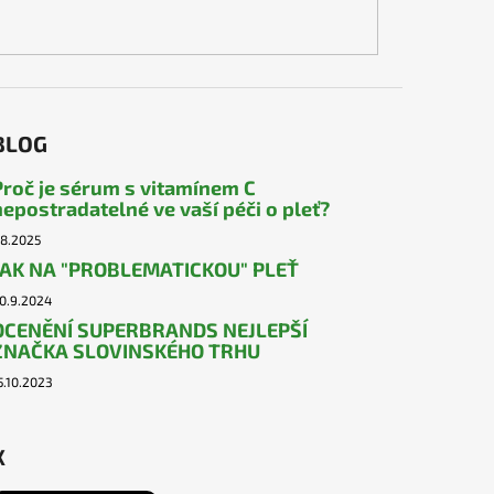
BLOG
Proč je sérum s vitamínem C
nepostradatelné ve vaší péči o pleť?
.8.2025
JAK NA "PROBLEMATICKOU" PLEŤ
0.9.2024
OCENĚNÍ SUPERBRANDS NEJLEPŠÍ
ZNAČKA SLOVINSKÉHO TRHU
5.10.2023
X