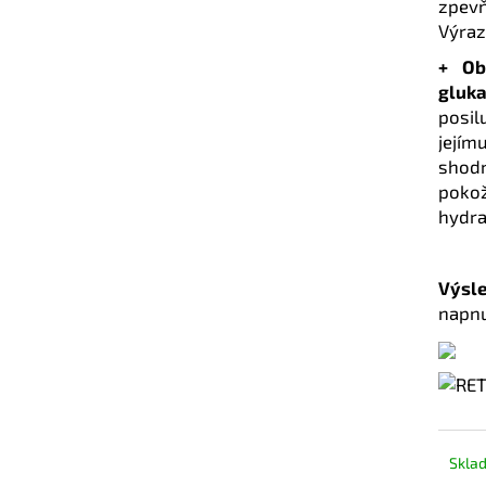
zpevň
Výraz
+
Ob
gluk
posi
jejím
shod
pokož
hydra
Výsle
napnu
Skla