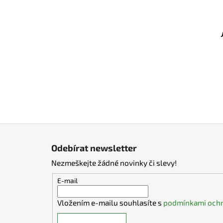
Z
á
Odebírat newsletter
p
Nezmeškejte žádné novinky či slevy!
a
t
E-mail
í
Vložením e-mailu souhlasíte s
podmínkami ochr