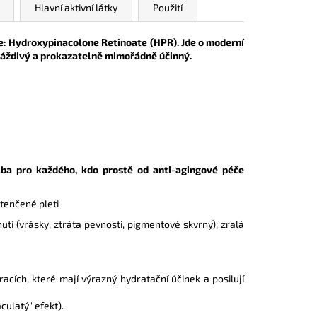
Hlavní aktivní látky
Použití
ce: Hydroxypinacolone Retinoate (HPR).
Jde o moderní
 dráždivý a prokazatelně mimořádně účinný.
lba pro každého, kdo prostě od anti-agingové péče
ztenčené pleti
tí (vrásky, ztráta pevnosti, pigmentové skvrny); zralá
cích, které mají výrazný hydratační účinek a posilují
culatý" efekt).