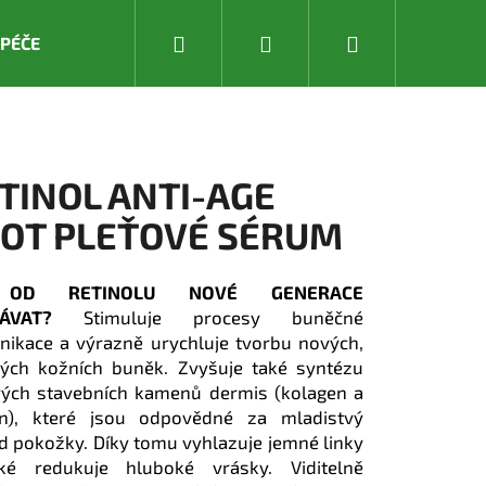
Hledat
Přihlášení
Nákupní
 PÉČE
DĚTSKÁ PÉČE
PRODUKTY LETNÍ PÉČE & OCHR
košík
TINOL ANTI-AGE
OT PLEŤOVÉ SÉRUM
OD RETINOLU NOVÉ GENERACE
ÁVAT?
Stimuluje procesy buněčné
ikace a výrazně urychluje tvorbu nových,
ých kožních buněk. Zvyšuje také syntézu
vých stavebních kamenů dermis (kolagen a
tin), které jsou odpovědné za mladistvý
d pokožky. Díky tomu vyhlazuje jemné linky
ké redukuje hluboké vrásky. Viditelně