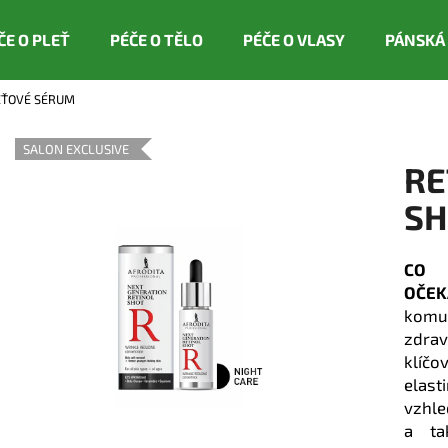
ČE O PLEŤ
PÉČE O TĚLO
PÉČE O VLASY
PÁNSKÁ
LEŤOVÉ SÉRUM
Co potřebujete najít?
SALON EXCLUSIVE
RE
HLEDAT
SH
CO 
Doporučujeme
OČEK
komun
zdrav
klíčo
elas
vzhle
a ta