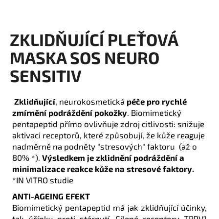
a
j
ZKLIDŇUJÍCÍ PLEŤOVÁ
í
t
MASKA SOS NEURO
?
SENSITIV
Zklidňující
, neurokosmetická
péče pro rychlé
zmírnění podráždění pokožky
. Biomimetický
HLEDAT
pentapeptid přímo ovlivňuje zdroj citlivosti: snižuje
aktivaci receptorů, které způsobují, že kůže reaguje
nadměrně na podněty "stresových" faktoru (až o
D
80% *).
Výsledkem je zklidnění podráždění a
o
minimalizace reakce kůže na stresové faktory.
p
*IN VITRO studie
o
ANTI-AGEING EFEKT
r
Biomimetický pentapeptid má jak zklidňující účinky,
u
tak účínky proti stárnutí. Cílené receptory TRPV1