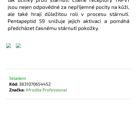
č
jsou nejen odpovědné za nepříjemné pocity na kůži,
u
ale také hrají důležitou roli v procesu stárnutí.
j
Pentapeptid 59 snižuje jejich aktivaci a pomáhá
e
předcházet časnému stárnutí pokožky.
m
e
Skladem
Kód:
3831070654452
Značka:
Afrodita Professional
895 Kč
Měrná
134,25 Kč / 150 ml
cena:
DO KOŠÍKU