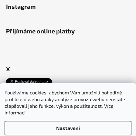
Instagram
Přijímáme online platby
X
Používáme cookies, abychom Vám umožnili pohodlné
prohlížení webu a díky analýze provozu webu neustále
Afroditacosmetics.cz
afroditacosmetics.sk
zlepšovali jeho funkce, výkon a použitelnost.
Více
informací
Nastavení
Vytvořil Shoptet