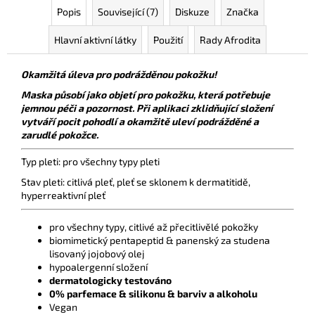
Popis
Související (7)
Diskuze
Značka
Hlavní aktivní látky
Použití
Rady Afrodita
Okamžitá úleva pro podrážděnou pokožku!
Maska působí jako objetí pro pokožku, která potřebuje
jemnou péči a pozornost. Při aplikaci zklidňující složení
vytváří pocit pohodlí a okamžitě uleví podrážděné a
zarudlé pokožce.
Typ pleti: pro všechny typy pleti
Stav pleti: citlivá pleť, pleť se sklonem k dermatitidě,
hyperreaktivní pleť
pro všechny typy, citlivé až přecitlivělé pokožky
biomimetický pentapeptid & panenský za studena
lisovaný jojobový olej
hypoalergenní složení
dermatologicky testováno
0% parfemace & silikonu & barviv a alkoholu
Vegan