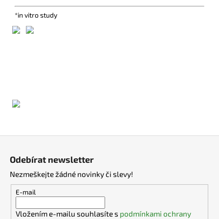
*in vitro study
Z
á
Odebírat newsletter
p
Nezmeškejte žádné novinky či slevy!
a
t
E-mail
í
Vložením e-mailu souhlasíte s
podmínkami ochrany