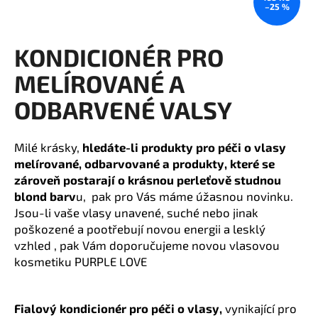
–25 %
a
j
KONDICIONÉR PRO
í
t
MELÍROVANÉ A
?
ODBARVENÉ VALSY
Milé krásky,
hledáte-li produkty pro péči o vlasy
melírované, odbarvované a produkty, které se
HLEDAT
zároveň postarají o krásnou perleťově studnou
blond barv
u
, pak pro Vás máme úžasnou novinku.
Jsou-li vaše vlasy unavené, suché nebo jinak
D
poškozené a pootřebují novou energii a lesklý
o
vzhled , pak Vám doporučujeme novou vlasovou
p
kosmetiku PURPLE LOVE
o
r
u
Fialový kondicionér pro péči o vlasy,
v
ynikající pro