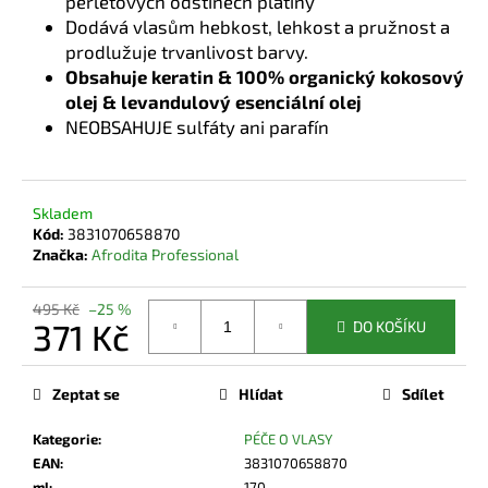
perleťových odstínech platiny
Dodává vlasům hebkost, lehkost a pružnost a
prodlužuje trvanlivost barvy.
Obsahuje keratin & 100% organický kokosový
olej & levandulový esenciální olej
NEOBSAHUJE sulfáty ani parafín
Skladem
Kód:
3831070658870
Značka:
Afrodita Professional
495 Kč
–25 %
371 Kč
DO KOŠÍKU
Měrná
cena:
Zeptat se
Hlídat
Sdílet
Kategorie
:
PÉČE O VLASY
EAN
:
3831070658870
ml
:
170