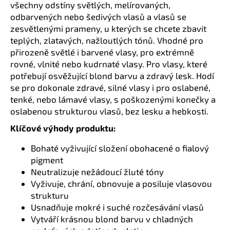
č
všechny odstíny světlých, melírovaných,
u
odbarvených nebo šedivých vlasů a vlasů se
j
zesvětlenými prameny, u kterých se chcete zbavit
e
teplých, zlatavých, nažloutlých tónů. Vhodné pro
m
přirozeně světlé i barvené vlasy, pro extrémně
e
rovné, vlnité nebo kudrnaté vlasy. Pro vlasy, které
potřebují osvěžující blond barvu a zdravý lesk. Hodí
se pro dokonale zdravé, silné vlasy i pro oslabené,
tenké, nebo lámavé vlasy, s poškozenými konečky a
oslabenou strukturou vlasů, bez lesku a hebkosti.
Klíčové výhody produktu:
Bohaté vyživující složení obohacené o fialový
pigment
Neutralizuje nežádoucí žluté tóny
Vyživuje, chrání, obnovuje a posiluje vlasovou
strukturu
Usnadňuje mokré i suché rozčesávání vlasů
Vytváří krásnou blond barvu v chladných