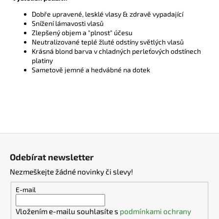
Dobře upravené, lesklé vlasy & zdravě vypadající
Snížení lámavosti vlasů
Zlepšený objem a "plnost" účesu
Neutralizované teplé žluté odstíny světlých vlasů
Krásná blond barva v chladných perleťových odstínech
platiny
Sametově jemné a hedvábné na dotek
Z
á
Odebírat newsletter
p
Nezmeškejte žádné novinky či slevy!
a
t
E-mail
í
Vložením e-mailu souhlasíte s
podmínkami ochrany