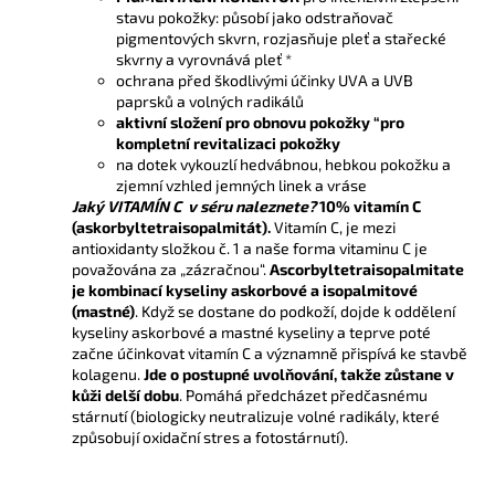
stavu pokožky: působí jako odstraňovač
pigmentových skvrn, rozjasňuje pleť a stařecké
skvrny a vyrovnává pleť *
ochrana před škodlivými účinky UVA a UVB
paprsků a volných radikálů
aktivní složení pro obnovu pokožky “pro
kompletní revitalizaci pokožky
na dotek vykouzlí hedvábnou, hebkou pokožku a
zjemní vzhled jemných linek a vráse
Jaký VITAMÍN C v séru naleznete?
10% vitamín C
(askorbyltetraisopalmitát).
Vitamín C, je mezi
antioxidanty složkou č. 1 a naše forma vitaminu C je
považována za „zázračnou“.
Ascorbyltetraisopalmitate
je kombinací kyseliny askorbové a isopalmitové
(mastné)
. Když se dostane do podkoží, dojde k oddělení
kyseliny askorbové a mastné kyseliny a teprve poté
začne účinkovat vitamín C a významně přispívá ke stavbě
kolagenu.
Jde o postupné uvolňování, takže zůstane v
kůži delší dobu
. Pomáhá předcházet předčasnému
stárnutí (biologicky neutralizuje volné radikály, které
způsobují oxidační stres a fotostárnutí).