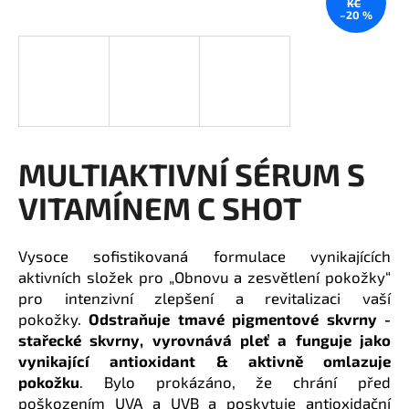
KČ
–20 %
a
j
í
t
?
MULTIAKTIVNÍ SÉRUM S
VITAMÍNEM C SHOT
HLEDAT
Vysoce sofistikovaná formulace vynikajících
aktivních složek pro
„Obnovu a zesvětlení pokožky“
D
pro intenzivní zlepšení a revitalizaci vaší
o
pokožky.
Odstraňuje tmavé pigmentové skvrny -
p
stařecké skvrny, vyrovnává pleť a funguje jako
o
vynikající antioxidant & aktivně omlazuje
r
pokožku
. Bylo prokázáno, že chrání před
u
poškozením UVA a UVB a poskytuje antioxidační