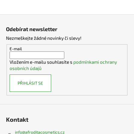
Z
á
Odebírat newsletter
p
Nezmeškejte žádné novinky či slevy!
a
t
E-mail
í
Vložením e-mailu souhlasíte s
podmínkami ochrany
osobních údajů
PŘIHLÁSIT SE
Kontakt
info
@
afroditacosmetics.cz