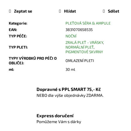
Zeptat se
Hlídat
Sdílet
Kategorie
:
PLEŤOVÁ SÉRA & AMPULE
EAN
:
3831070658535
TYP PÉČE
:
NOČNÍ
ZRALÁ PLEŤ - VRÁSKY
,
TYP PLETI
:
NORMÁLNÍ PLEŤ
,
PIGMENTOVÉ SKVRNY
TYPY VÝROBKŮ PRO PÉČI O
OMLAZENÍ PLETI
OBLIČEJ
:
ml
:
30 ml
Dopravné s PPL SMART 75,- Kč
NEBO dle výše objednávky ZDARMA.
Express doručení
Pomůžeme Vám s dárky