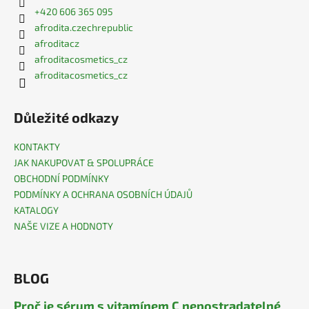
+420 606 365 095
afrodita.czechrepublic
afroditacz
afroditacosmetics_cz
afroditacosmetics_cz
Důležité odkazy
KONTAKTY
JAK NAKUPOVAT & SPOLUPRÁCE
OBCHODNÍ PODMÍNKY
PODMÍNKY A OCHRANA OSOBNÍCH ÚDAJŮ
KATALOGY
NAŠE VIZE A HODNOTY
BLOG
Proč je sérum s vitamínem C nepostradatelné