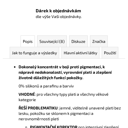
Dárek k objednávkám
dle výše Vaši objednávky.
Popis
Související (8)
Diskuze
Značka
Jak to funguje a výsledky
Hlavní aktivní látky
Použití
Dokonalý koncentrát v boji proti pigmentaci, k
nápravě nedokonalostí, vyrovnání pleti a zlepšení
životně důležitých funkcí pokožky.
0% silikonů a parafinu a barviv
VHODNÉ
: pro všechny typy pleti a všechny věkové
kategorie
ŘEŠÍ PROBLEMATIKU
: jemné, viditelně unavené pleti bez
lesku, pokožku se sklonem k pigmentaci a
nerovnoměrnosti pleti
PIGMENTAČNÍ KOREKTOR
pro intenzivní zlepšení