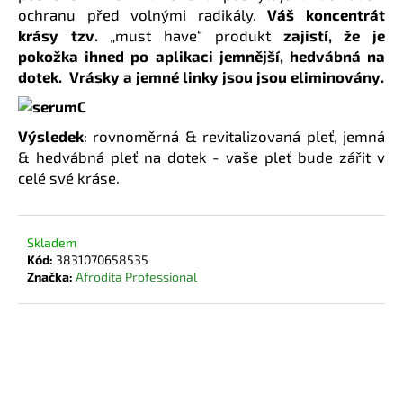
č
ochranu před volnými radikály.
Váš koncentrát
u
krásy tzv.
„must have“ produkt
zajistí, že je
j
pokožka ihned po aplikaci jemnější, hedvábná na
e
dotek. Vrásky a jemné linky jsou jsou eliminovány.
m
e
Výsledek
: rovnoměrná & revitalizovaná pleť, jemná
& hedvábná pleť na dotek - vaše pleť bude zářit v
celé své kráse.
Skladem
Kód:
3831070658535
Značka:
Afrodita Professional
1 560 Kč
1 248 Kč
Měrná
DO KOŠÍKU
cena: