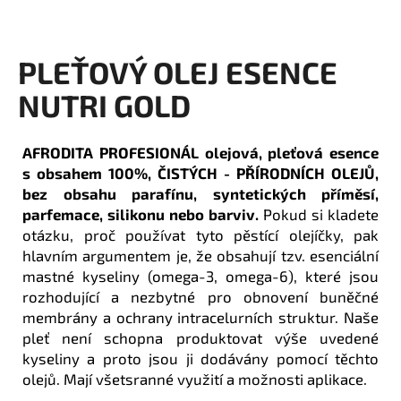
a
j
PLEŤOVÝ OLEJ ESENCE
í
t
NUTRI GOLD
?
AFRODITA PROFESIONÁL olejová, pleťová esence
s obsahem 100%, ČISTÝCH - PŘÍRODNÍCH OLEJŮ,
bez obsahu parafínu, syntetických příměsí,
HLEDAT
parfemace, silikonu nebo barviv.
Pokud si kladete
otázku, proč používat tyto pěstící olejíčky, pak
hlavním argumentem je, že obsahují tzv. esenciální
mastné kyseliny (omega-3, omega-6), které jsou
D
rozhodující a nezbytné pro obnovení buněčné
o
membrány a ochrany intracelurních struktur. Naše
p
pleť není schopna produktovat výše uvedené
o
kyseliny a proto jsou ji dodávány pomocí těchto
r
olejů. Mají všetsranné využití a možnosti aplikace.
u