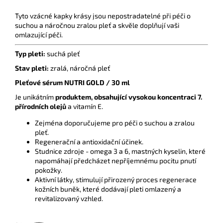
Tyto vzácné kapky krásy jsou nepostradatelné při péči o
suchou a náročnou zralou pleť a skvěle doplňují vaši
omlazující péči.
Typ pleti:
suchá pleť
Stav pleti:
zralá, náročná pleť
Pleťové sérum NUTRI GOLD / 30 ml
Je unikátním
produktem, obsahující vysokou koncentraci 7.
přírodních olejů
a vitamín E.
Zejména doporučujeme pro péči o suchou a zralou
pleť.
Regenerační a antioxidační účinek.
Studnice zdroje - omega 3 a 6, mastných kyselin, které
napomáhají předcházet nepříjemnému pocitu pnutí
pokožky.
Aktivní látky, stimulují přirozený proces regenerace
kožních buněk, které dodávají pleti omlazený a
revitalizovaný vzhled.