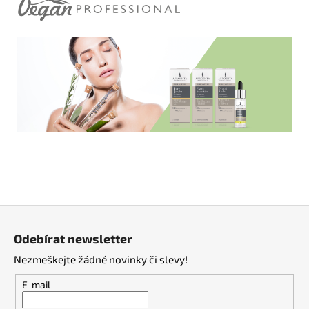
Z
á
Odebírat newsletter
p
Nezmeškejte žádné novinky či slevy!
a
t
E-mail
í