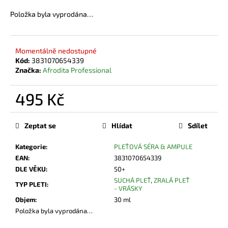
č
u
Položka byla vyprodána…
j
e
m
Momentálně nedostupné
e
Kód:
3831070654339
Značka:
Afrodita Professional
495 Kč
Měrná
cena:
Zeptat se
Hlídat
Sdílet
Kategorie
:
PLEŤOVÁ SÉRA & AMPULE
EAN
:
3831070654339
DLE VĚKU
:
50+
SUCHÁ PLEŤ
,
ZRALÁ PLEŤ
TYP PLETI
:
- VRÁSKY
Objem
:
30 ml
Položka byla vyprodána…