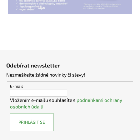
Z
á
Odebírat newsletter
p
Nezmeškejte žádné novinky či slevy!
a
t
E-mail
í
Vložením e-mailu souhlasíte s
podmínkami ochrany
osobních údajů
PŘIHLÁSIT SE