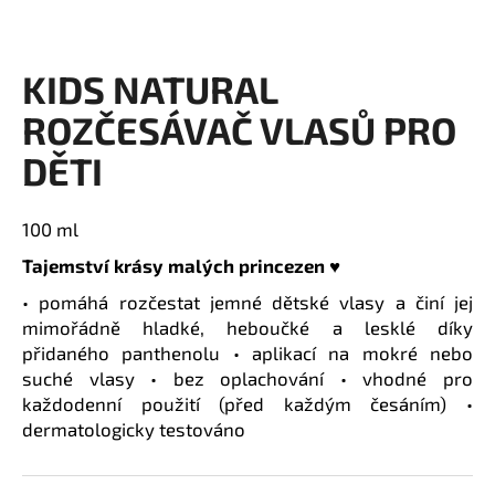
a
j
KIDS NATURAL
í
t
ROZČESÁVAČ VLASŮ PRO
?
DĚTI
100 ml
HLEDAT
Tajemství krásy malých princezen ♥
• pomáhá rozčestat jemné dětské vlasy a činí jej
mimořádně hladké, heboučké a lesklé díky
přidaného panthenolu • aplikací na mokré nebo
D
o
suché vlasy • bez oplachování • vhodné pro
p
každodenní použití (před každým česáním) •
o
dermatologicky testováno
r
u