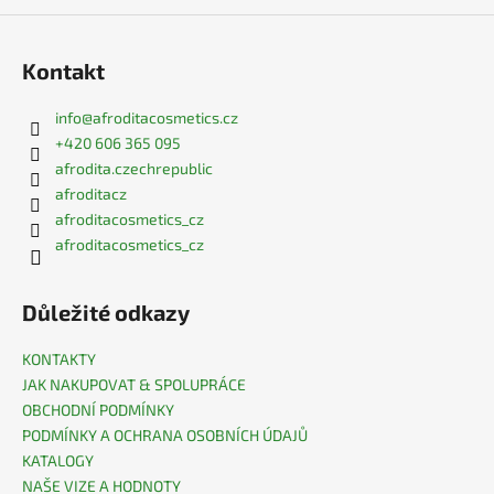
Kontakt
info
@
afroditacosmetics.cz
+420 606 365 095
afrodita.czechrepublic
afroditacz
afroditacosmetics_cz
afroditacosmetics_cz
Důležité odkazy
KONTAKTY
JAK NAKUPOVAT & SPOLUPRÁCE
OBCHODNÍ PODMÍNKY
PODMÍNKY A OCHRANA OSOBNÍCH ÚDAJŮ
KATALOGY
NAŠE VIZE A HODNOTY