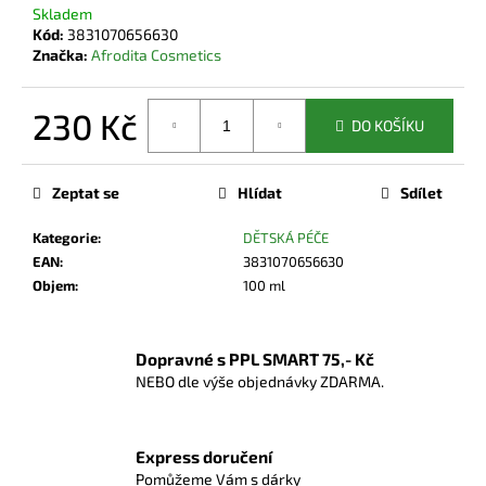
č
Skladem
u
Kód:
3831070656630
j
Značka:
Afrodita Cosmetics
e
m
230 Kč
e
DO KOŠÍKU
Měrná
cena:
Zeptat se
Hlídat
Sdílet
Kategorie
:
DĚTSKÁ PÉČE
EAN
:
3831070656630
Objem
:
100 ml
Dopravné s PPL SMART 75,- Kč
NEBO dle výše objednávky ZDARMA.
Express doručení
Pomůžeme Vám s dárky