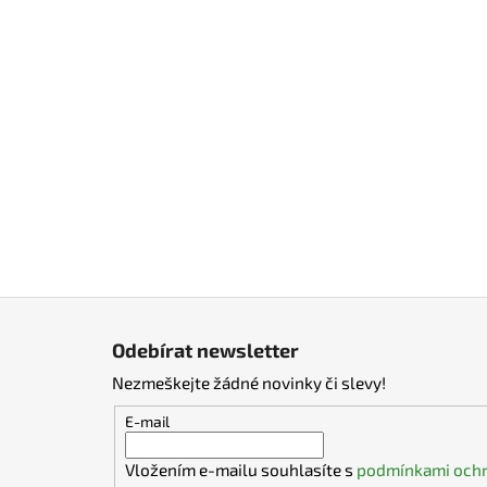
Z
á
Odebírat newsletter
p
Nezmeškejte žádné novinky či slevy!
a
t
E-mail
í
Vložením e-mailu souhlasíte s
podmínkami ochr