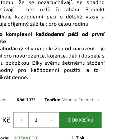
 tomu, že se nezacuchávají, se snadno
esávají – bez uzlů či tahání. Produkt
dňuje každodenní péči o dětské vlasy a
ťuje příjemný zážitek pro celou rodinu.
o komplexní každodenní péči od první
ele
ahodárný vliv na pokožku od narození – je
ní pro novorozence, kojence, děti i dospělé s
vou pokožkou. Díky svému šetrnému složení
hodný pro každodenní použití, a to i
ikrát denně.
dem
Kód:
1973
Značka:
Afrodita Cosmetics
 Kč
DO KOŠÍKU
á
Tisk
orie
:
DĚTSKÁ PÉČE