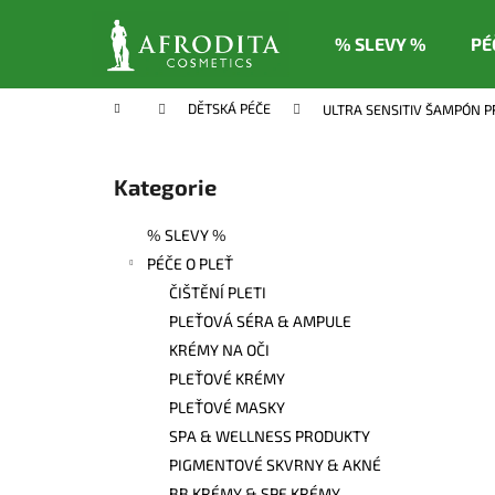
K
Přejít
na
o
% SLEVY %
PÉ
obsah
Zpět
Zpět
š
do
do
í
Domů
DĚTSKÁ PÉČE
ULTRA SENSITIV ŠAMPÓN P
k
obchodu
obchodu
P
o
Kategorie
Přeskočit
s
kategorie
t
% SLEVY %
r
PÉČE O PLEŤ
a
ČIŠTĚNÍ PLETI
n
PLEŤOVÁ SÉRA & AMPULE
n
KRÉMY NA OČI
í
PLEŤOVÉ KRÉMY
p
PLEŤOVÉ MASKY
a
SPA & WELLNESS PRODUKTY
n
PIGMENTOVÉ SKVRNY & AKNÉ
e
BB KRÉMY & SPF KRÉMY