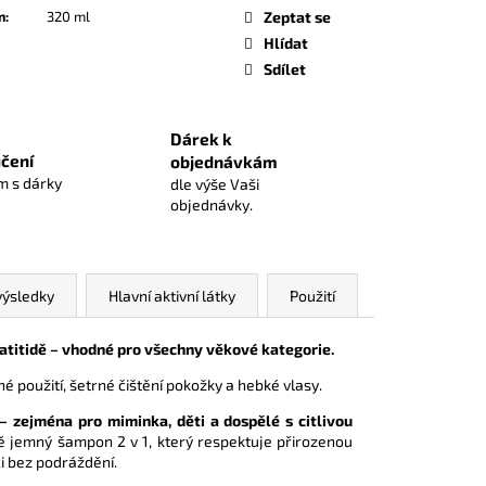
m
:
320 ml
Zeptat se
Hlídat
Sdílet
Dárek k
čení
objednávkám
 s dárky
dle výše Vaši
objednávky.
výsledky
Hlavní aktivní látky
Použití
matitidě – vhodné pro všechny věkové kategorie.
 použití, šetrné čištění pokožky a hebké vlasy.
 – zejména pro miminka, děti a dospělé s citlivou
ě jemný šampon 2 v 1, který respektuje přirozenou
i bez podráždění.