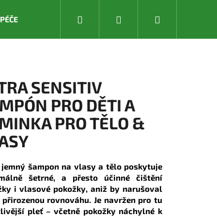
Hledat
Přihlášení
Nákupní
 PÉČE
DĚTSKÁ PÉČE
PRODUKTY LETNÍ PÉČE & OCHR
košík
TRA SENSITIV
MPÓN PRO DĚTI A
MINKA PRO TĚLO &
ASY
 jemný šampon na vlasy a tělo poskytuje
málně šetrné, a přesto účinné čištění
ky i vlasové pokožky, aniž by narušoval
h přirozenou rovnováhu. Je navržen pro tu
tlivější pleť – včetně pokožky náchylné k