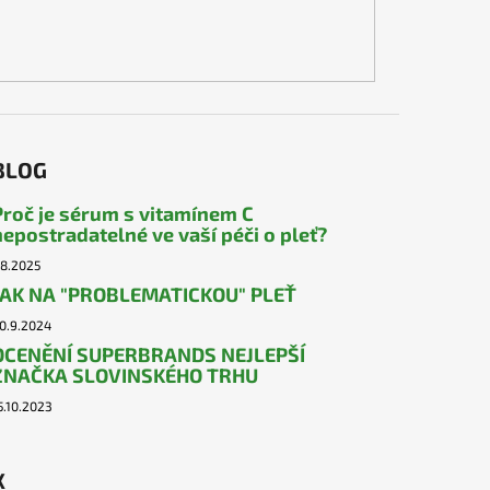
BLOG
Proč je sérum s vitamínem C
nepostradatelné ve vaší péči o pleť?
.8.2025
JAK NA "PROBLEMATICKOU" PLEŤ
0.9.2024
OCENĚNÍ SUPERBRANDS NEJLEPŠÍ
ZNAČKA SLOVINSKÉHO TRHU
5.10.2023
X