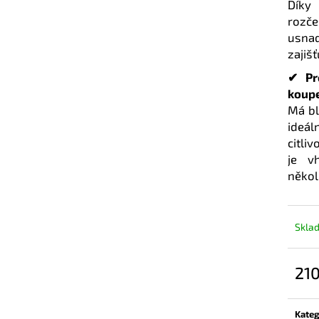
Díky
rozč
usna
zajiš
✔ Pr
koup
Má bl
ideál
citli
je v
někol
Skla
210
Měrn
cena:
Kateg