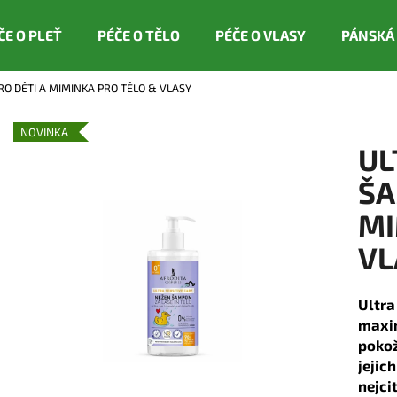
ČE O PLEŤ
PÉČE O TĚLO
PÉČE O VLASY
PÁNSKÁ
RO DĚTI A MIMINKA PRO TĚLO & VLASY
Co potřebujete najít?
NOVINKA
UL
HLEDAT
ŠA
MI
Doporučujeme
VL
Ultra
maxi
pokož
jejic
nejci