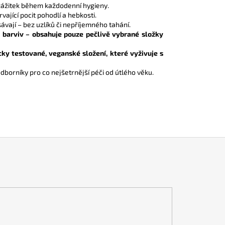
 zážitek během každodenní hygieny.
rvající pocit pohodlí a hebkosti.
vají – bez uzlíků či nepříjemného tahání.
 a barviv – obsahuje pouze pečlivě vybrané složky
ky testované, veganské složení, které vyživuje s
dborníky pro co nejšetrnější péči od útlého věku.