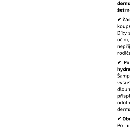
derm
šetrn
✔ Žád
koup
Díky 
očím
nepří
rodič
✔ Po
hydr
Šampo
vysu
dlouh
přis
odoln
derma
✔ Obn
Po um