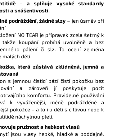
atitidě – a splňuje vysoké standardy
osti a snášenlivosti.
né podráždění, žádné slzy
– jen úsměv při
ání
složení NO TEAR je přípravek zcela šetrný k
, takže koupání probíhá uvolněně a bez
jemného pálení či slz. To ocení zejména
e malých dětí.
kožka, která zůstává zklidněná, jemná a
atovaná
n s jemnou čisticí bází čistí pokožku bez
šování a zároveň jí poskytuje pocit
otrvajícího komfortu. Pravidelné používání
pívá k vyváženější, méně podrážděné a
ější pokožce – a to i u dětí s citlivou nebo k
titidě náchylnou pletí.
ovuje pružnost a hebkost vlasů
ytí jsou vlasy hebké, hladké a poddajné.