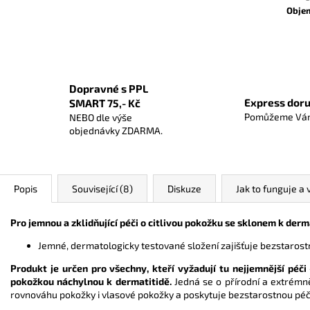
Obje
Dopravné s PPL
Express doru
SMART 75,- Kč
Pomůžeme Vám
NEBO dle výše
objednávky ZDARMA.
Popis
Související (8)
Diskuze
Jak to funguje a 
Pro jemnou a zklidňující péči o citlivou pokožku se sklonem k der
Jemné, dermatologicky testované složení zajišťuje bezstarostné
Produkt je určen pro všechny, kteří vyžadují tu nejjemnější péči
pokožkou náchylnou k dermatitidě.
Jedná se o přírodní a extrémn
rovnováhu pokožky i vlasové pokožky a poskytuje bezstarostnou péč