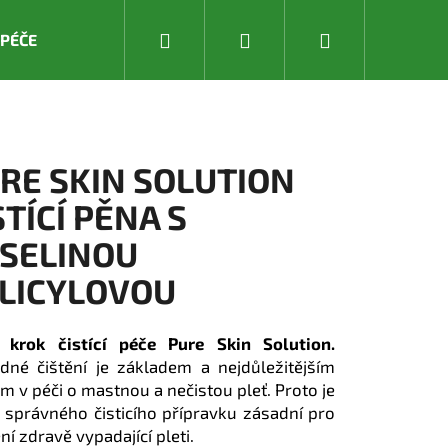
Hledat
Přihlášení
Nákupní
 PÉČE
DĚTSKÁ PÉČE
PRODUKTY LETNÍ PÉČE & OCHR
košík
RE SKIN SOLUTION
STÍCÍ PĚNA S
SELINOU
LICYLOVOU
í krok čistící péče Pure Skin Solution.
dné čištění je základem a nejdůležitějším
m v péči o mastnou a nečistou pleť. Proto je
 správného čisticího přípravku zásadní pro
ní zdravě vypadající pleti.