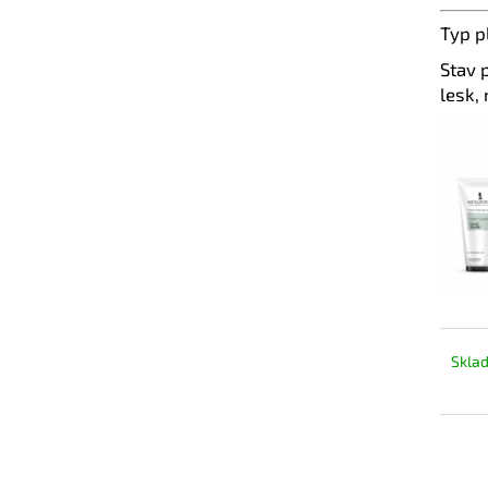
Typ p
Stav 
lesk, 
Skla
39
Měrn