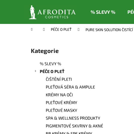
K
Přejít
na
o
% SLEVY %
PÉ
obsah
Zpět
Zpět
š
do
do
í
Domů
PÉČE O PLEŤ
PURE SKIN SOLUTION ČISTÍC
k
obchodu
obchodu
P
o
Kategorie
Přeskočit
s
kategorie
t
% SLEVY %
r
PÉČE O PLEŤ
a
ČIŠTĚNÍ PLETI
n
PLEŤOVÁ SÉRA & AMPULE
n
KRÉMY NA OČI
í
PLEŤOVÉ KRÉMY
p
PLEŤOVÉ MASKY
a
SPA & WELLNESS PRODUKTY
n
PIGMENTOVÉ SKVRNY & AKNÉ
e
BB KRÉMY & SPF KRÉMY