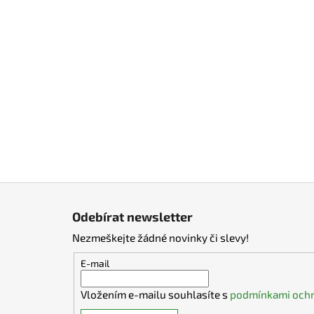
Z
á
Odebírat newsletter
p
Nezmeškejte žádné novinky či slevy!
a
t
E-mail
í
Vložením e-mailu souhlasíte s
podmínkami ochr