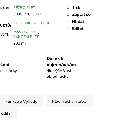
Tisk
orie
:
PÉČE O PLEŤ
3831070656340
Zeptat se
Hlídat
PURE SKIN SOLUTION
UKTŮ
:
Sdílet
MASTNÁ PLEŤ
,
PLETI
:
AKNÓZNÍ PLEŤ
200 ml
Dárek k
čení
objednávkám
 s dárky
dle výše Vaši
objednávky.
Funkce a Výhody
Hlavní aktivní látky
rodita