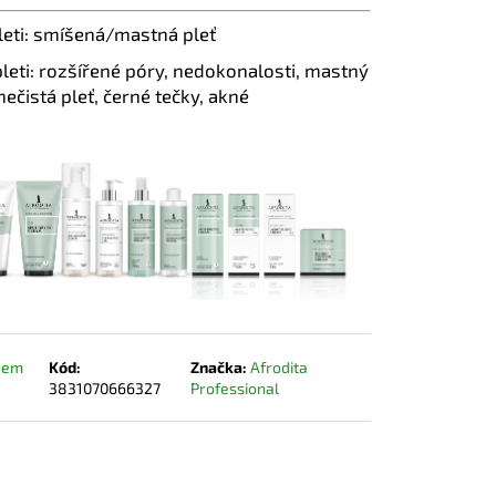
leti: smíšená/mastná pleť
pleti: rozšířené póry, nedokonalosti, mastný
nečistá pleť, černé tečky, akné
dem
Kód:
Značka:
Afrodita
3831070666327
Professional
0 Kč
DO KOŠÍKU
á