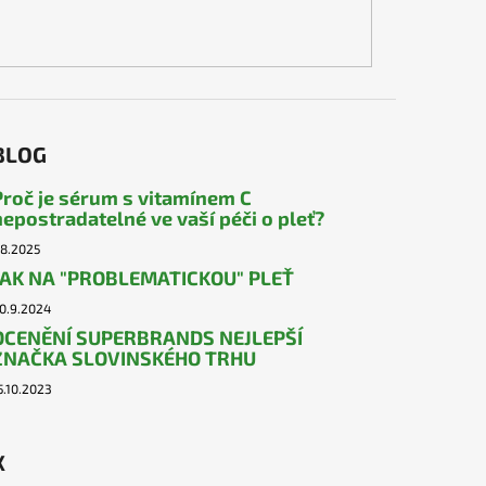
BLOG
Proč je sérum s vitamínem C
nepostradatelné ve vaší péči o pleť?
.8.2025
JAK NA "PROBLEMATICKOU" PLEŤ
0.9.2024
OCENĚNÍ SUPERBRANDS NEJLEPŠÍ
ZNAČKA SLOVINSKÉHO TRHU
5.10.2023
X