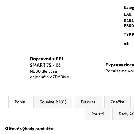
cena:
Kateg
EAN
:
ŘADA
PROD
TYP 
ml
:
Dopravné s PPL
Express doru
SMART 75,- Kč
Pomůžeme Vám
NEBO dle výše
objednávky ZDARMA.
Popis
Související (8)
Diskuze
Značka
Použití
Rady Af
Klíčové výhody produktu: