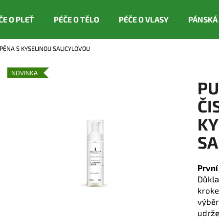
ČE O PLEŤ
PÉČE O TĚLO
PÉČE O VLASY
PÁNSKÁ
Í PĚNA S KYSELINOU SALICYLOVOU
Co potřebujete najít?
NOVINKA
PU
HLEDAT
ČI
KY
Doporučujeme
SA
Prvn
Důkla
kroke
výběr
udrže