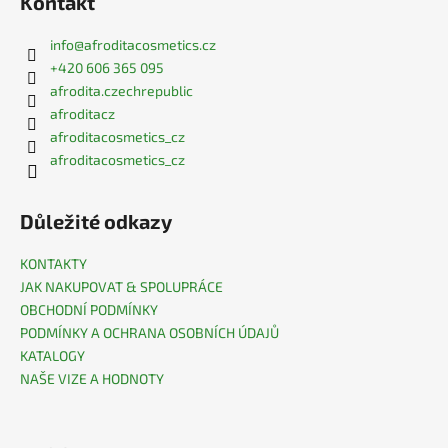
Kontakt
info
@
afroditacosmetics.cz
+420 606 365 095
afrodita.czechrepublic
afroditacz
afroditacosmetics_cz
afroditacosmetics_cz
Důležité odkazy
KONTAKTY
JAK NAKUPOVAT & SPOLUPRÁCE
OBCHODNÍ PODMÍNKY
PODMÍNKY A OCHRANA OSOBNÍCH ÚDAJŮ
KATALOGY
NAŠE VIZE A HODNOTY