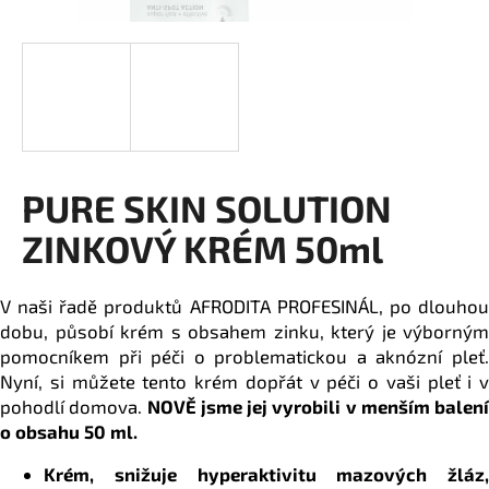
a
j
í
t
?
PURE SKIN SOLUTION
ZINKOVÝ KRÉM 50ml
HLEDAT
V naši řadě produktů AFRODITA PROFESINÁL, po dlouhou
dobu, působí krém s obsahem zinku, který je výborným
D
pomocníkem při péči o problematickou a aknózní pleť.
o
Nyní, si můžete tento krém dopřát v péči o vaši pleť i v
p
pohodlí domova.
NOVĚ jsme jej vyrobili v menším balení
o
o obsahu 50 ml.
r
u
Krém, snižuje hyperaktivitu mazových žláz,