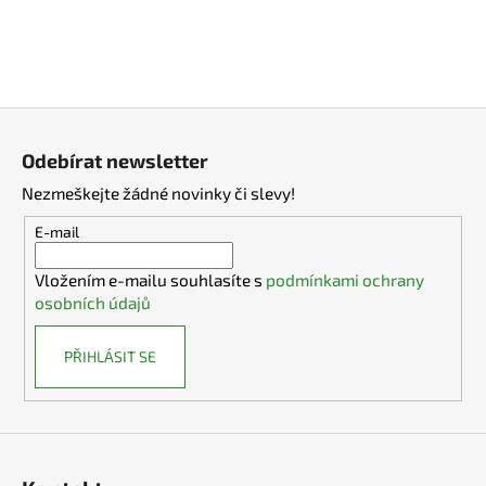
Z
á
Odebírat newsletter
p
Nezmeškejte žádné novinky či slevy!
a
t
E-mail
í
Vložením e-mailu souhlasíte s
podmínkami ochrany
osobních údajů
PŘIHLÁSIT SE