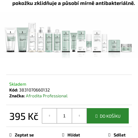
č
pokožku zklidňuje a působí mírně antibakteriálně.
u
j
e
m
e
Skladem
Kód:
3831070660132
Značka:
Afrodita Professional
395 Kč
DO KOŠÍKU
Měrná
cena:
Zeptat se
Hlídat
Sdílet