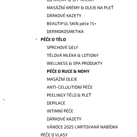
l
MASÁŽNÍ KRÉMY & OLEJE NA PLEŤ
DÁRKOVÉ KAZETY
BEAUTIFUL SKIN péče 15+
DERMOKOSMETIKA
PÉČE O TĚLO
SPRCHOVÉ GELY
TĚLOVÁ MLÉKA & LOTIONY
WELLNESS & SPA PRODUKTY
PÉČE O RUCE & NOHY
MASÁŽNÍ OLEJE
ANTI-CELULITIDNÍ PÉČE
PEELINGY TĚLO & PLEŤ
DEPILACE
INTIMNÍ PÉČE
DÁRKOVÉ KAZETY
VÁNOCE 2025 LIMITOVANÁ NABÍDKA
PÉČE O VLASY