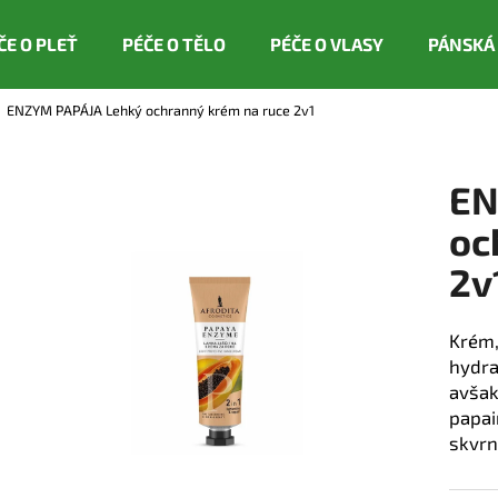
ČE O PLEŤ
PÉČE O TĚLO
PÉČE O VLASY
PÁNSKÁ
ENZYM PAPÁJA Lehký ochranný krém na ruce 2v1
Co potřebujete najít?
EN
HLEDAT
oc
2v
Doporučujeme
Krém
hydra
avša
papa
skvrn