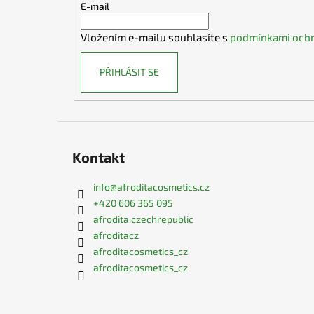
t
E-mail
í
Vložením e-mailu souhlasíte s
podmínkami ochr
PŘIHLÁSIT SE
Kontakt
info
@
afroditacosmetics.cz
+420 606 365 095
afrodita.czechrepublic
afroditacz
afroditacosmetics_cz
afroditacosmetics_cz