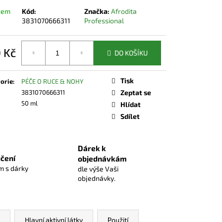
dem
Kód:
Značka:
Afrodita
3831070666311
Professional
 Kč
DO KOŠÍKU
á
Tisk
orie
:
PÉČE O RUCE & NOHY
3831070666311
Zeptat se
50 ml
Hlídat
Sdílet
Dárek k
čení
objednávkám
 s dárky
dle výše Vaši
objednávky.
Hlavní aktivní látky
Použití