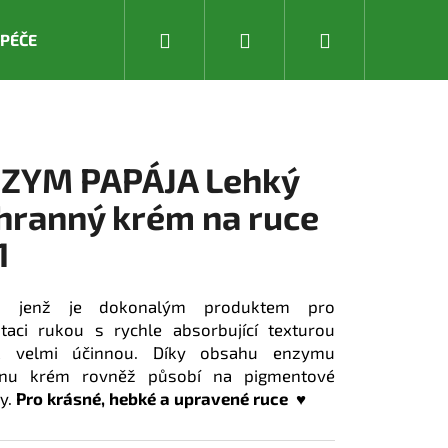
Hledat
Přihlášení
Nákupní
 PÉČE
DĚTSKÁ PÉČE
PRODUKTY LETNÍ PÉČE & OCHR
košík
ZYM PAPÁJA Lehký
hranný krém na ruce
1
, jenž je dokonalým produktem pro
taci rukou s rychle absorbující texturou
k velmi účinnou. Díky obsahu enzymu
inu krém rovněž působí na pigmentové
y.
Pro krásné, hebké a upravené ruce ♥