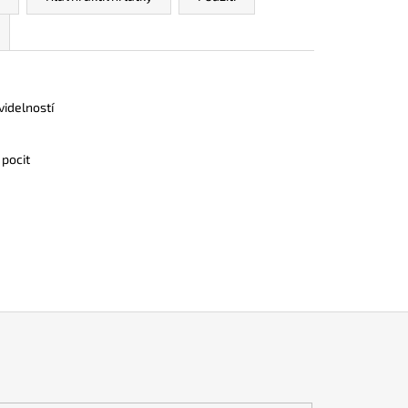
idelností
 pocit