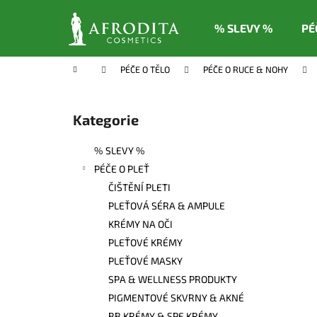
K
Přejít
na
o
% SLEVY %
PÉ
obsah
Zpět
Zpět
š
do
do
í
Domů
PÉČE O TĚLO
PÉČE O RUCE & NOHY
k
obchodu
obchodu
P
o
Kategorie
Přeskočit
s
kategorie
t
% SLEVY %
r
PÉČE O PLEŤ
a
ČIŠTĚNÍ PLETI
n
PLEŤOVÁ SÉRA & AMPULE
n
KRÉMY NA OČI
í
PLEŤOVÉ KRÉMY
p
PLEŤOVÉ MASKY
a
SPA & WELLNESS PRODUKTY
n
PIGMENTOVÉ SKVRNY & AKNÉ
e
BB KRÉMY & SPF KRÉMY