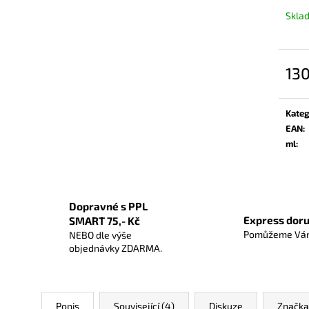
Skla
130
Měrn
cena:
Kateg
EAN
:
ml
:
Dopravné s PPL
Express doru
SMART 75,- Kč
Pomůžeme Vám
NEBO dle výše
objednávky ZDARMA.
Popis
Související (4)
Diskuze
Značka