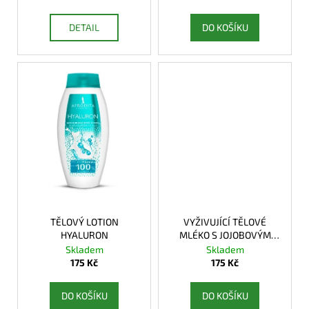
č
ů
u
DETAIL
DO KOŠÍKU
j
e
m
e
TĚLOVÝ LOTION
VYŽIVUJÍCÍ TĚLOVÉ
HYALURON
MLÉKO S JOJOBOVÝM
OLEJEM
Skladem
Skladem
175 Kč
175 Kč
DO KOŠÍKU
DO KOŠÍKU