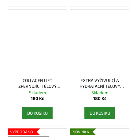
COLLAGEN LIFT
EXTRA VYŽIVUJÍCÍ A
ZPEVŇUJÍCÍ TĚLOVÝ
HYDRATAČNÍ TĚLOVÝ
LOTION
LOTION S CERAMIDY
Skladem
Skladem
180 Kč
180 Kč
DO KOŠÍKU
DO KOŠÍKU
VYPRODÁNO
NOVINKA