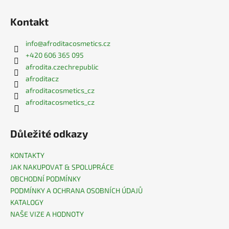
Kontakt
info
@
afroditacosmetics.cz
+420 606 365 095
afrodita.czechrepublic
afroditacz
afroditacosmetics_cz
afroditacosmetics_cz
Důležité odkazy
KONTAKTY
JAK NAKUPOVAT & SPOLUPRÁCE
OBCHODNÍ PODMÍNKY
PODMÍNKY A OCHRANA OSOBNÍCH ÚDAJŮ
KATALOGY
NAŠE VIZE A HODNOTY