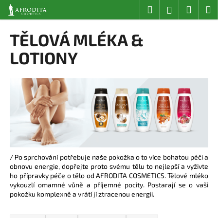
K
Přejít
Hledat
Nákup
M
Přihlášení
na
o
obsah
Zpět
Zpět
košík
š
TĚLOVÁ MLÉKA &
í
C
LOTIONY
k
o
p
o
t
ř
e
b
u
/ Po sprchování potřebuje naše pokožka o to více bohatou péči a
j
obnovu energie, dopřejte proto svému tělu to nejlepší a vyživte
ho přípravky péče o tělo od AFRODITA COSMETICS. Tělové mléko
e
vykouzlí omamné vůně a příjemné pocity. Postarají se o vaši
t
pokožku komplexně a vrátí jí ztracenou energii.
e
Ř
n