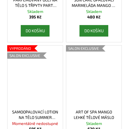
TĚLO S TŘPYTY PARTY
MARMELÁDA MANGO SE
DIVA
ZLATÝM PIGMENTEM
Skladem
Skladem
395 Kč
480 Kč
DO KOŠÍKU
DO KOŠÍKU
VYPRODÁNO
SALON EXCLUSIVE
SALON EXCLUSIVE
SAMOOPALOVACÍ LOTION
ART OF SPA MANGO
NA TĚLO SUMMER
LEHKÉ TĚLOVÉ MÁSLO
AFFAIR STRONG
Momentálně nedostupné
Skladem
595 Kč
620 Kč