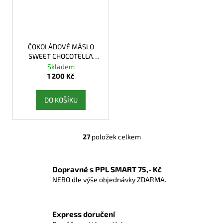
ČOKOLÁDOVÉ MÁSLO
SWEET CHOCOTELLA
CUPUACU
Skladem
1 200 Kč
DO KOŠÍKU
27
položek celkem
O
v
l
Dopravné s PPL SMART 75,- Kč
á
NEBO dle výše objednávky ZDARMA.
d
a
c
Express doručení
í