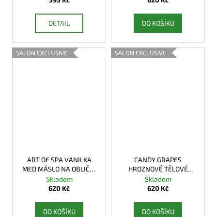
DETAIL
DO KOŠÍKU
SALON EXCLUSIVE
SALON EXCLUSIVE
ART OF SPA VANILKA
CANDY GRAPES
MED MÁSLO NA OBLIČEJ
HROZNOVÉ TĚLOVÉ
& TĚLO
MÁSLO
Skladem
Skladem
620 Kč
620 Kč
DO KOŠÍKU
DO KOŠÍKU