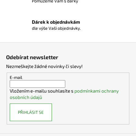
Pomůžeme Vám s dárky
p
r
v
Dárek k objednávkám
k
dle výše Vaši objednávky.
y
v
ý
Z
p
á
i
Odebírat newsletter
p
s
Nezmeškejte žádné novinky či slevy!
a
u
t
E-mail
í
Vložením e-mailu souhlasíte s
podmínkami ochrany
osobních údajů
PŘIHLÁSIT SE