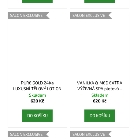
SALON EXCLUSIVE
SALON EXCLUSIVE
PURE GOLD 24Ka
VANILKA & MED EXTRA
LUXUSNÍ TĚLOVÝ LOTION
VÝŽIVNÁ SPA pleťová a
tělová maska
Skladem
Skladem
620 Kč
620 Kč
DO KOŠÍKU
DO KOŠÍKU
SALON EXCLUSIVE
SALON EXCLUSIVE