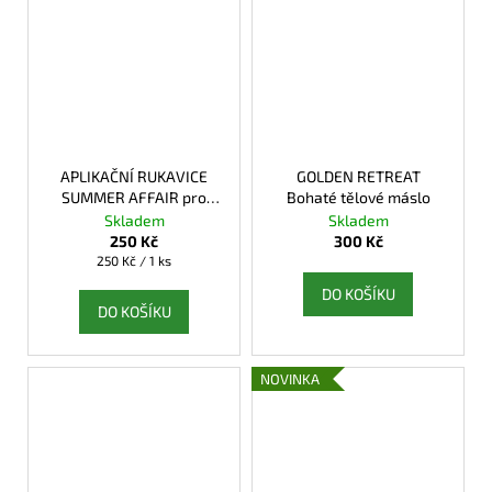
APLIKAČNÍ RUKAVICE
GOLDEN RETREAT
SUMMER AFFAIR pro
Bohaté tělové máslo
samoopalovací pěnu &
Skladem
Skladem
lotion
250 Kč
300 Kč
Měrná
250 Kč / 1 ks
cena:
DO KOŠÍKU
DO KOŠÍKU
NOVINKA