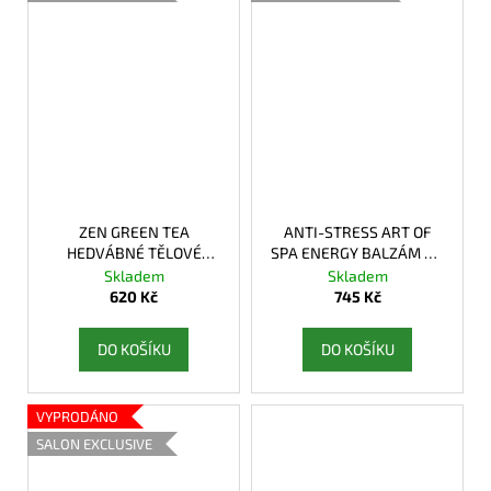
ZEN GREEN TEA
ANTI-STRESS ART OF
HEDVÁBNÉ TĚLOVÉ
SPA ENERGY BALZÁM NA
MÁSLO
OBLIČEJ & TĚLO
Skladem
Skladem
620 Kč
745 Kč
DO KOŠÍKU
DO KOŠÍKU
VYPRODÁNO
SALON EXCLUSIVE