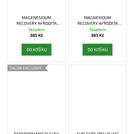
MAGENESIOUM
MAGNESIOUM
RECOVERY AFRODITA
RECOVERY AFRODITA
Hořčíkový olej
Hořčíkový krém na tělo
Skladem
Skladem
385 Kč
385 Kč
DO KOŠÍKU
DO KOŠÍKU
SALON EXCLUSIVE
PARFÉMOVÁNÝ OLEJ NA
SUN CARE OPALOVACÍ