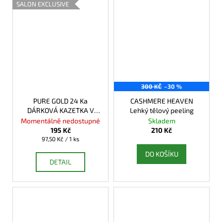
SALON EXCLUSIVE
300 KČ
–30 %
PURE GOLD 24 Ka
CASHMERE HEAVEN
DÁRKOVÁ KAZETKA V
Lehký tělový peeling
PÉČI O TĚLO MINI
Momentálně nedostupné
Skladem
195 Kč
210 Kč
Měrná
97,50 Kč / 1 ks
cena:
DO KOŠÍKU
DETAIL