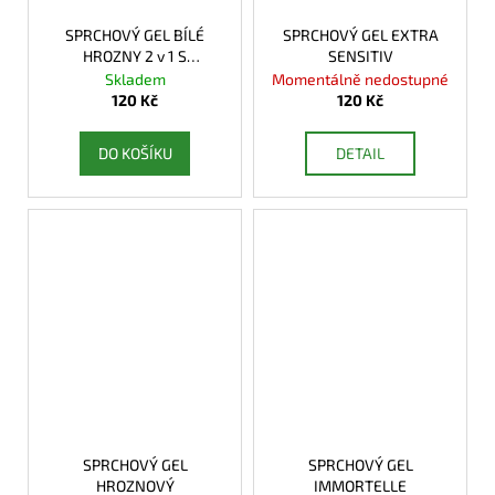
SPRCHOVÝ GEL BÍLÉ
SPRCHOVÝ GEL EXTRA
HROZNY 2 v 1 S
SENSITIV
PEELINGEM
Skladem
Momentálně nedostupné
120 Kč
120 Kč
DO KOŠÍKU
DETAIL
SPRCHOVÝ GEL
SPRCHOVÝ GEL
HROZNOVÝ
IMMORTELLE