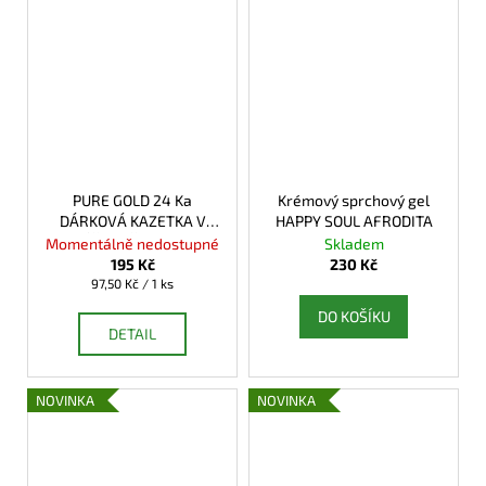
PURE GOLD 24 Ka
Krémový sprchový gel
DÁRKOVÁ KAZETKA V
HAPPY SOUL AFRODITA
PÉČI O TĚLO MINI
Momentálně nedostupné
Skladem
195 Kč
230 Kč
Měrná
97,50 Kč / 1 ks
cena:
DO KOŠÍKU
DETAIL
NOVINKA
NOVINKA