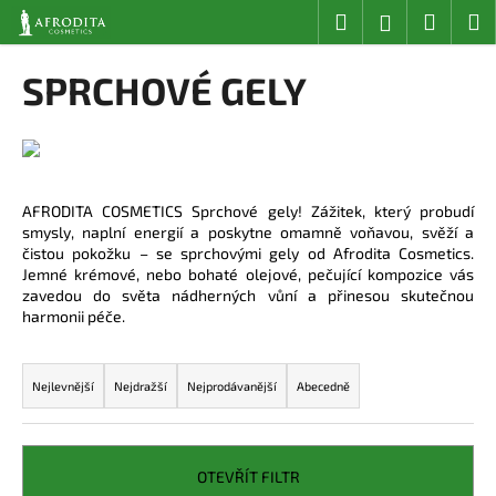
K
Přejít
Hledat
Nákup
M
Přihlášení
na
o
obsah
Zpět
Zpět
košík
š
SPRCHOVÉ GELY
í
C
k
o
p
o
AFRODITA COSMETICS Sprchové gely! Zážitek, který probudí
t
smysly, naplní energií a poskytne omamně voňavou, svěží a
čistou pokožku – se sprchovými gely od Afrodita Cosmetics.
ř
Jemné krémové, nebo bohaté olejové, pečující kompozice vás
e
zavedou do světa nádherných vůní a přinesou skutečnou
b
harmonii péče.
u
Ř
j
a
Nejlevnější
Nejdražší
Nejprodávanější
Abecedně
e
z
t
e
e
n
OTEVŘÍT FILTR
n