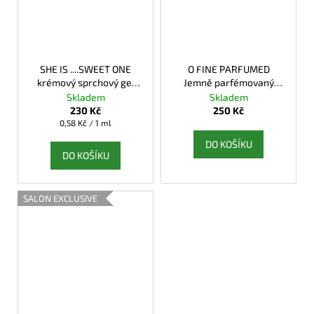
SHE IS ....SWEET ONE
O FINE PARFUMED
krémový sprchový gel
Jemně parfémovaný
AFRODITA COSMETICS
šampon na vlasy a tělo
Skladem
Skladem
pro muže
230 Kč
250 Kč
Měrná
0,58 Kč / 1 ml
cena:
DO KOŠÍKU
DO KOŠÍKU
SALON EXCLUSIVE