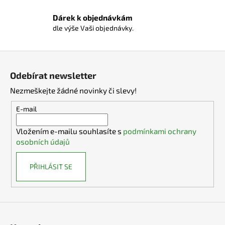
v
Dárek k objednávkám
k
dle výše Vaši objednávky.
y
v
ý
Z
p
á
i
Odebírat newsletter
p
s
Nezmeškejte žádné novinky či slevy!
a
u
t
E-mail
í
Vložením e-mailu souhlasíte s
podmínkami ochrany
osobních údajů
PŘIHLÁSIT SE