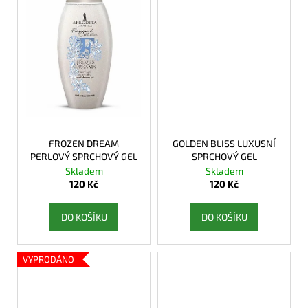
č
u
j
e
m
e
FROZEN DREAM
GOLDEN BLISS LUXUSNÍ
PERLOVÝ SPRCHOVÝ GEL
SPRCHOVÝ GEL
Skladem
Skladem
120 Kč
120 Kč
DO KOŠÍKU
DO KOŠÍKU
VYPRODÁNO