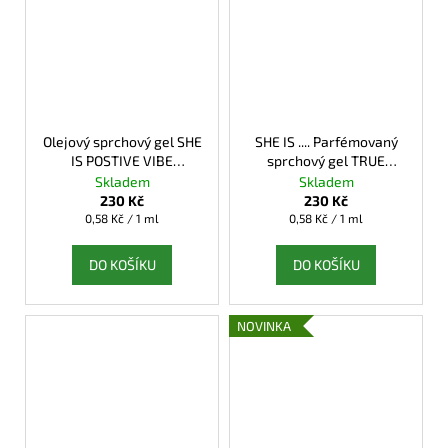
Olejový sprchový gel SHE
SHE IS .... Parfémovaný
IS POSTIVE VIBE
sprchový gel TRUE
AFRODITA COSMETICS
QUEEN AFRODITA
Skladem
Skladem
COSMETICS
230 Kč
230 Kč
Měrná
Měrná
0,58 Kč / 1 ml
0,58 Kč / 1 ml
cena:
cena:
DO KOŠÍKU
DO KOŠÍKU
NOVINKA