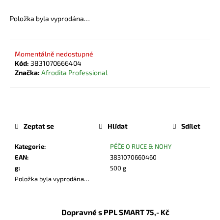
č
u
Položka byla vyprodána…
j
e
m
Momentálně nedostupné
e
Kód:
3831070666404
Značka:
Afrodita Professional
550 Kč
Měrná
cena:
Zeptat se
Hlídat
Sdílet
Kategorie
:
PÉČE O RUCE & NOHY
EAN
:
3831070660460
g
:
500 g
Položka byla vyprodána…
Dopravné s PPL SMART 75,- Kč