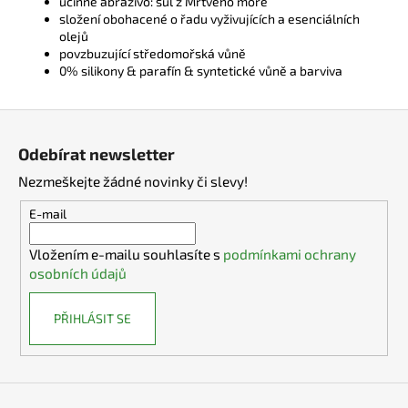
účinné abrazivo: sůl z Mrtvého moře
složení obohacené o řadu vyživujících a esenciálních
olejů
povzbuzující středomořská vůně
0% silikony & parafín & syntetické vůně a barviva
Z
á
Odebírat newsletter
p
Nezmeškejte žádné novinky či slevy!
a
t
E-mail
í
Vložením e-mailu souhlasíte s
podmínkami ochrany
osobních údajů
PŘIHLÁSIT SE