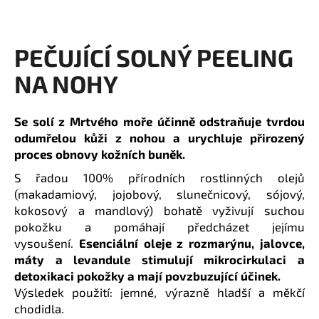
a
j
PEČUJÍCÍ SOLNÝ PEELING
í
t
NA NOHY
?
Se solí z Mrtvého moře účinně odstraňuje tvrdou
odumřelou kůži z nohou a urychluje přirozený
proces obnovy kožních buněk.
HLEDAT
S řadou 100% přírodních rostlinných olejů
(makadamiový, jojobový, slunečnicový, sójový,
kokosový a mandlový) bohatě vyživují suchou
pokožku a pomáhají předcházet jejímu
D
vysoušení.
Esenciální oleje z rozmarýnu, jalovce,
o
p
máty a levandule stimulují mikrocirkulaci a
o
detoxikaci pokožky a mají povzbuzující účinek.
r
Výsledek použití: jemné, výrazně hladší a měkčí
u
chodidla.