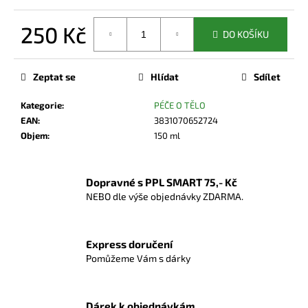
č
u
250 Kč
j
DO KOŠÍKU
e
Měrná
m
cena:
Zeptat se
Hlídat
Sdílet
e
Kategorie
:
PÉČE O TĚLO
EAN
:
3831070652724
Objem
:
150 ml
Dopravné s PPL SMART 75,- Kč
NEBO dle výše objednávky ZDARMA.
Express doručení
Pomůžeme Vám s dárky
Dárek k objednávkám