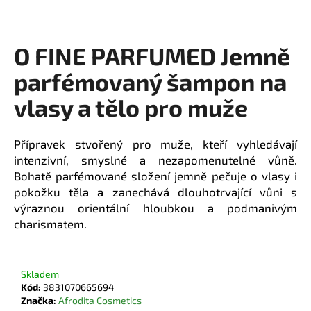
a
j
O FINE PARFUMED Jemně
í
t
parfémovaný šampon na
?
vlasy a tělo pro muže
Přípravek stvořený pro muže, kteří vyhledávají
intenzivní, smyslné a nezapomenutelné vůně.
HLEDAT
Bohatě parfémované složení jemně pečuje o vlasy i
pokožku těla a zanechává dlouhotrvající vůni s
výraznou orientální hloubkou a podmanivým
D
charismatem.
o
p
o
Skladem
r
Kód:
3831070665694
u
Značka:
Afrodita Cosmetics