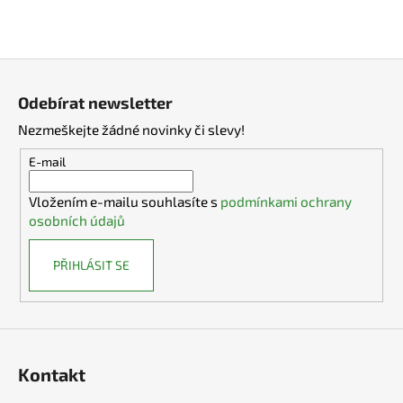
Z
á
Odebírat newsletter
p
Nezmeškejte žádné novinky či slevy!
a
t
E-mail
í
Vložením e-mailu souhlasíte s
podmínkami ochrany
osobních údajů
PŘIHLÁSIT SE
Kontakt