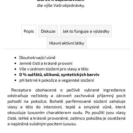
dle výše Vaši objednávky.
Popis
Diskuze
Jak to funguje a výsledky
Hlavní aktivní látky
Dlouhotrvající vůně
Jemně čistí a krásně provoní
Vše v jednom složení pro vlasy a tělo
0 % sulfátů, silikonů, syntetických barviv
pH šetrné k pokožce a veganské složení
Receptura obohacená o pečlivě vybrané ingredience
odstraňuje nečistoty a zároveň zachovává příjemný pocit
pohodlí na pokožce. Bohatě parfémované složení zahaluje
vlasy a tělo do intenzivní, teplé a smyslné vůně, která
okouzluje luxusním charakterem oudu. Po použití jsou vlasy
čisté, lehké a krásně provoněné, zatímco pokožka je osvěžená
a naplněná svůdným pocitem luxusu.