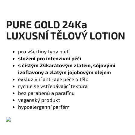
a
j
PURE GOLD 24Ka
í
t
LUXUSNÍ TĚLOVÝ LOTION
?
pro všechny typy pleti
složení pro intenzivní péči
s čistým 24karátovým zlatem, sójovými
HLEDAT
izoflavony a zlatým jojobovým olejem
exkluzivní anti-age péče o tělo
rychle se vstřebávající textura
bez parabenů a parafínu
D
veganský produkt
o
hypoalergenní parfém
p
o
r
u