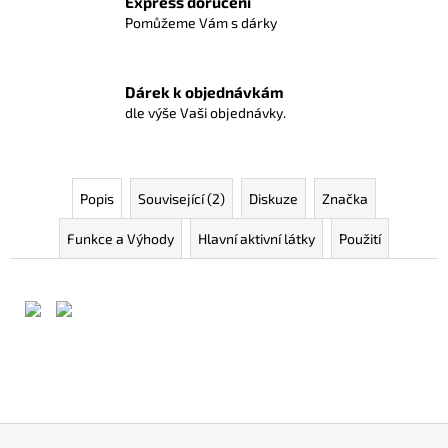
Express doručení
Pomůžeme Vám s dárky
Dárek k objednávkám
dle výše Vaši objednávky.
Popis
Související (2)
Diskuze
Značka
Funkce a Výhody
Hlavní aktivní látky
Použití
Z