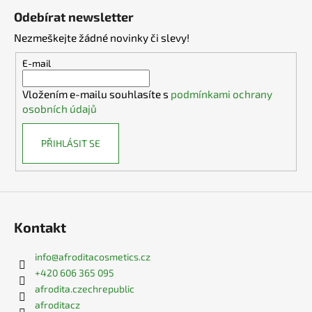
á
Odebírat newsletter
p
Nezmeškejte žádné novinky či slevy!
a
t
E-mail
í
Vložením e-mailu souhlasíte s
podmínkami ochrany
osobních údajů
PŘIHLÁSIT SE
Kontakt
info
@
afroditacosmetics.cz
+420 606 365 095
afrodita.czechrepublic
afroditacz