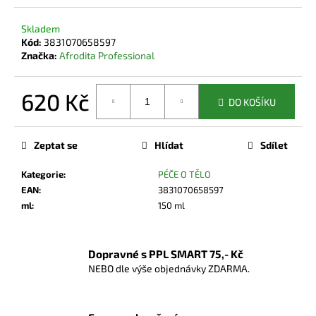
č
u
Skladem
j
Kód:
3831070658597
e
Značka:
Afrodita Professional
m
e
620 Kč
DO KOŠÍKU
Měrná
cena:
Zeptat se
Hlídat
Sdílet
Kategorie
:
PÉČE O TĚLO
EAN
:
3831070658597
ml
:
150 ml
Dopravné s PPL SMART 75,- Kč
NEBO dle výše objednávky ZDARMA.